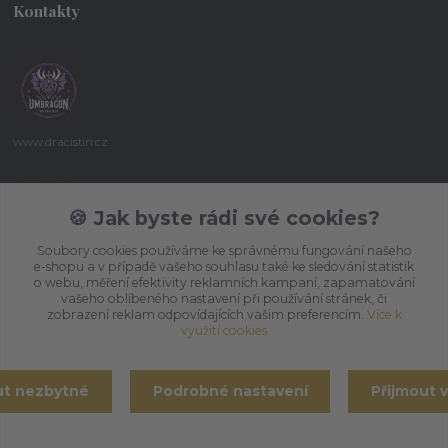
Kontakty
www.dracistin.cz
Michal Šafář
+420 737 613 735
🍪 Jak byste rádi své cookies?
(Po-Pá 9:30-18:00 hod.)
Soubory cookies používáme ke správnému fungování našeho
e-shopu a v případě vašeho souhlasu také ke sledování statistik
umbragon@email.cz
o webu, měření efektivity reklamních kampaní, zapamatování
vašeho oblíbeného nastavení při používání stránek, či
zobrazení reklam odpovídajících vašim preferencím.
Více k
využití cookies
ut nezbytné
Podrobné nastavení
Přijmout 
Vytvořeno na
Eshop-rychle.cz