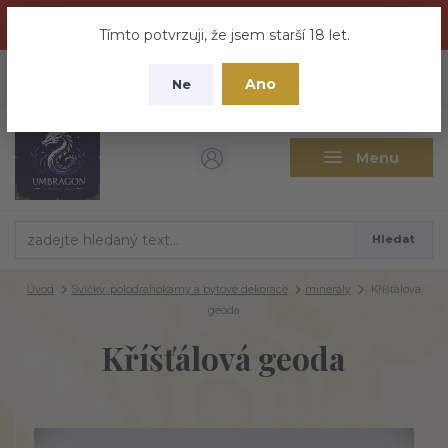
Dračí medovina a Tajemné elixíry se přesunují na tento web -
nebuďte vyděšeni zde najdete vše a ještě mnohem víc
Tímto potvrzuji, že jsem starší 18 let.
+420 737 613 735
0
ks
CZK
Ano
0 Kč
Ne
(Po-Pá 9:30-18:00 hod.)
Menu
Hledat
Úvod
Svíčky, polodrahokamy a bytové dekorace
minerály
Kříšťálová
geoda
Kříšťálová geoda