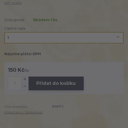
celý popis
Dostupnost
Skladem 1 ks
Číselná řada
Nejsme plátci DPH
150 Kč
/
ks
Přidat do košíku
Číslo produktu:
PO17-1
Hlídat cenu / dostupnost