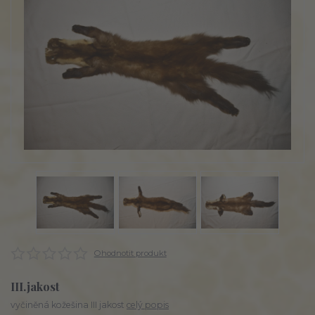
Ohodnotit produkt
III.jakost
vyčiněná kožešina III jakost
celý popis