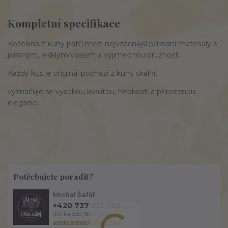
Kompletní specifikace
Kožešina z kuny patří mezi nejvzácnější přírodní materiály s
jemným, lesklým vlasem a výjimečnou pružností.
Každý kus je originál pochazí z kuny skalní,
vyznačuje se vysokou kvalitou, hebkostí a přirozenou
elegancí.
Potřebujete poradit?
Michal Šafář
+420 737 613 735
(Po-Pá 9:30-18:00 hod.)
umbragon@email.cz