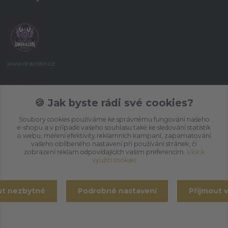
www.dracistin.cz
Michal Šafář
+420 737 613 735
🍪 Jak byste rádi své cookies?
(Po-Pá 9:30-18:00 hod.)
Soubory cookies používáme ke správnému fungování našeho
e-shopu a v případě vašeho souhlasu také ke sledování statistik
umbragon@email.cz
o webu, měření efektivity reklamních kampaní, zapamatování
vašeho oblíbeného nastavení při používání stránek, či
zobrazení reklam odpovídajících vašim preferencím.
Více k
využití cookies
ut nezbytné
Podrobné nastavení
Přijmout 
Vytvořeno na
Eshop-rychle.cz