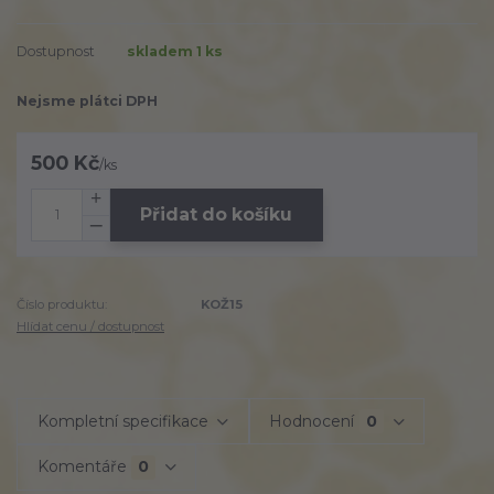
Dostupnost
skladem 1 ks
Nejsme plátci DPH
500 Kč
/
ks
Přidat do košíku
Číslo produktu:
KOŽ15
Hlídat cenu / dostupnost
Kompletní specifikace
Hodnocení
0
Komentáře
0