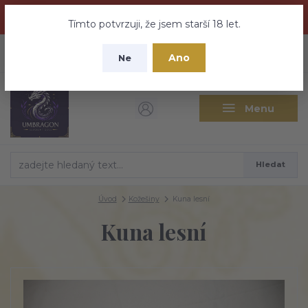
Dračí medovina a Tajemné elixíry se přesunují na tento web -
nebuďte vyděšeni zde najdete vše a ještě mnohem víc
Tímto potvrzuji, že jsem starší 18 let.
+420 737 613 735
0
ks
CZK
Ano
0 Kč
Ne
(Po-Pá 9:30-18:00 hod.)
Menu
Hledat
Úvod
Kožešiny
Kuna lesní
Kuna lesní