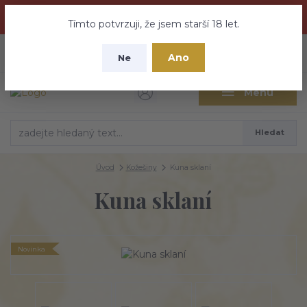
Dračí medovina a Tajemné elixíry se přesunují na tento web -
nebuďte vyděšeni zde najdete vše a ještě mnohem víc
Tímto potvrzuji, že jsem starší 18 let.
+420 737 613 735
0
ks
CZK
Ano
0 Kč
Ne
(Po-Pá 9:30-18:00 hod.)
Menu
Hledat
Úvod
Kožešiny
Kuna sklaní
Kuna sklaní
Novinka