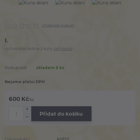
Ohodnotit produkt
I.
vyčiněná kožešina z kuny
celý popis
Dostupnost
skladem 6 ks
Nejsme plátci DPH
600 Kč
/
ks
Přidat do košíku
Číslo produktu:
KOŽ17