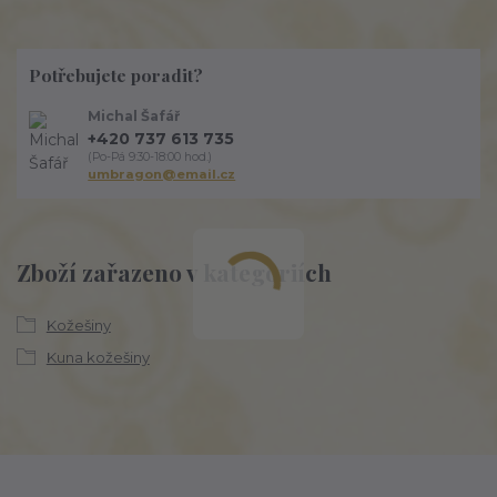
Potřebujete poradit?
Michal Šafář
+420 737 613 735
(Po-Pá 9:30-18:00 hod.)
umbragon@email.cz
Zboží zařazeno v kategoriích
Kožešiny
Kuna kožešiny