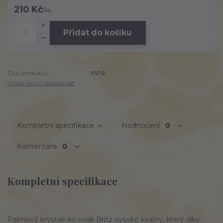
210 Kč
/
ks
Přidat do košíku
Číslo produktu:
SV16
Hlídat cenu / dostupnost
Kompletní specifikace
Hodnocení
0
Komentáře
0
Kompletní specifikace
Palmový krystalický vosk Britz vysoké kvality, který díky