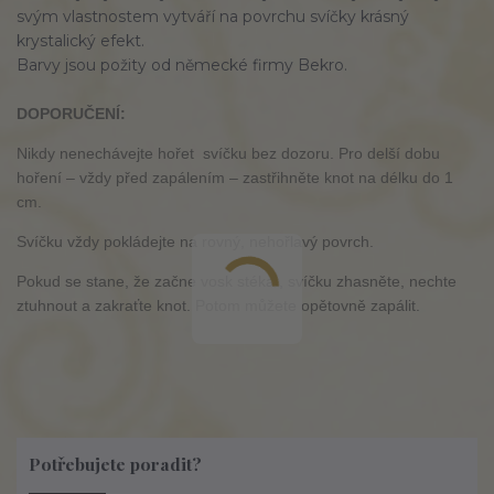
svým vlastnostem vytváří na povrchu svíčky krásný
krystalický efekt.
Barvy jsou požity od německé firmy Bekro.
DOPORUČENÍ:
Nikdy nenechávejte hořet svíčku bez dozoru. Pro delší dobu
hoření – vždy před zapálením – zastřihněte knot na délku do 1
cm.
Svíčku vždy pokládejte na rovný, nehořlavý povrch.
Pokud se stane, že začne vosk stékat, svíčku zhasněte, nechte
ztuhnout a zakraťte knot. Potom můžete opětovně zapálit.
Potřebujete poradit?