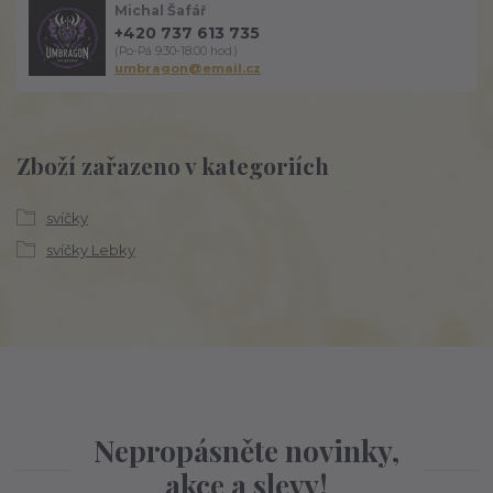
Michal Šafář
+420 737 613 735
(Po-Pá 9:30-18:00 hod.)
umbragon@email.cz
Zboží zařazeno v kategoriích
svíčky
svíčky Lebky
Nepropásněte novinky,
akce a slevy!