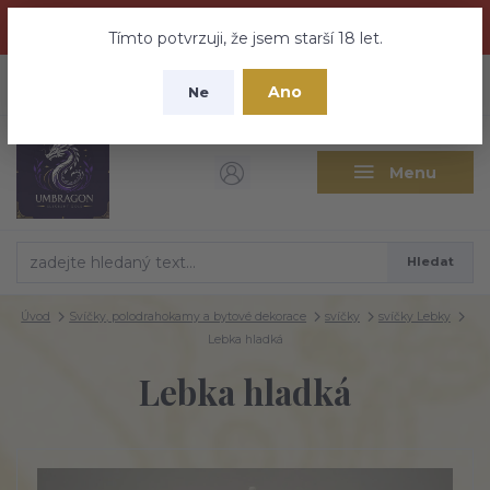
Dračí medovina a Tajemné elixíry se přesunují na tento web -
nebuďte vyděšeni zde najdete vše a ještě mnohem víc
Tímto potvrzuji, že jsem starší 18 let.
+420 737 613 735
0
ks
CZK
Ano
0 Kč
Ne
(Po-Pá 9:30-18:00 hod.)
Menu
Hledat
Úvod
Svíčky, polodrahokamy a bytové dekorace
svíčky
svíčky Lebky
Lebka hladká
Lebka hladká