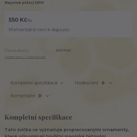
Nejsme plátci DPH
550 Kč
/
ks
Momentálně není k dispozici
Číslo produktu:
SV07101
Hlídat cenu / dostupnost
Kompletní specifikace
Hodnocení
0
Komentáře
0
Kompletní specifikace
Tato svíčka se vyznačuje propracovanými ornamenty,
které připomínají tradiční maorské tetování,