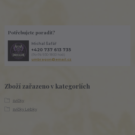
Potřebujete poradit?
Michal Šafář
+420 737 613 735
(Po-Pá 9:30-18:00 hod.)
umbragon@email.cz
Zboží zařazeno v kategoriích
svíčky
svíčky Lebky