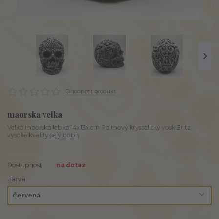
Ohodnotit produkt
maorska velka
Velká maorská lebka 14x13x cm Palmový krystalický vosk Britz
vysoké kvality
celý popis
Dostupnost
na dotaz
Barva