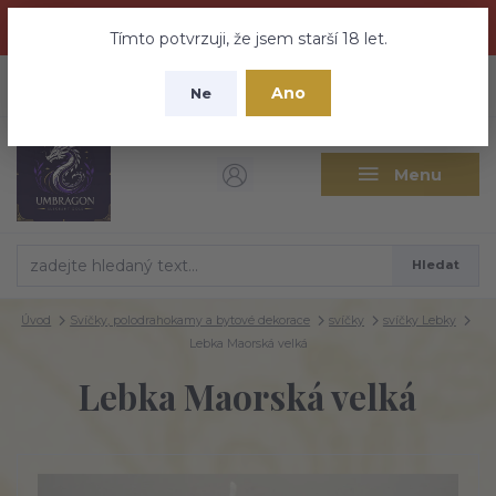
Dračí medovina a Tajemné elixíry se přesunují na tento web -
nebuďte vyděšeni zde najdete vše a ještě mnohem víc
Tímto potvrzuji, že jsem starší 18 let.
+420 737 613 735
0
ks
CZK
Ano
0 Kč
Ne
(Po-Pá 9:30-18:00 hod.)
Menu
Hledat
Úvod
Svíčky, polodrahokamy a bytové dekorace
svíčky
svíčky Lebky
Lebka Maorská velká
Lebka Maorská velká