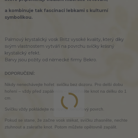
a kombinuje tak fascinaci lebkami s kulturní
symbolikou.
Palmový krystalický vosk Britz vysoké kvality, který díky
svým vlastnostem vytváří na povrchu svíčky krásný
krystalický efekt.
Barvy jsou požity od německé firmy Bekro.
DOPORUČENÍ:
Nikdy nenechávejte hořet svíčku bez dozoru. Pro delší dobu
hoření – vždy před zapálením – zastřihněte knot na délku do 1
cm.
Svíčku vždy pokládejte na rovný, nehořlavý povrch.
Pokud se stane, že začne vosk stékat, svíčku zhasněte, nechte
ztuhnout a zakraťte knot. Potom můžete opětovně zapálit.