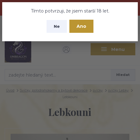
Dračí medovina a Tajemné elixíry se přesunují na tento web -
nebuďte vyděšeni zde najdete vše a ještě mnohem víc
Tímto potvrzuji, že jsem starší 18 let.
+420 737 613 735
0
ks
CZK
Ano
0 Kč
Ne
(Po-Pá 9:30-18:00 hod.)
Menu
Hledat
Úvod
Svíčky, polodrahokamy a bytové dekorace
svíčky
svíčky Lebky
Lebkouni
Lebkouni