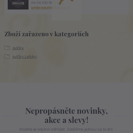
(Po-Pá 9:30-18:00 hod.)
umbragon@email.cz
Zboží zařazeno v kategoriích
svíčky
svíčky Lebky
Nepropásněte novinky,
akce a slevy!
Můžete se kdykoli odhlásit. Zasíláme jednou za 14 dní.