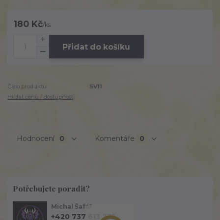
180 Kč
/
ks
Přidat do košíku
Číslo produktu:
SV11
Hlídat cenu / dostupnost
Hodnocení
0
Komentáře
0
Potřebujete poradit?
Michal Šafář
+420 737 613 735