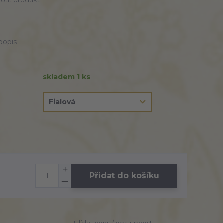
tit produkt
popis
skladem 1 ks
Přidat do košíku
Hlídat cenu / dostupnost