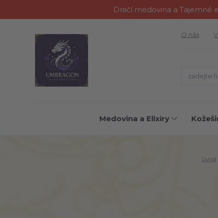
Dračí medovina a Tajemné el
O nás
V
Medovina a Elixíry
Kožeši
Úvod