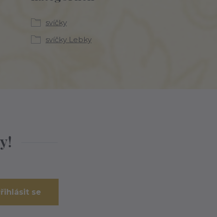
svíčky
svíčky Lebky
y!
řihlásit se