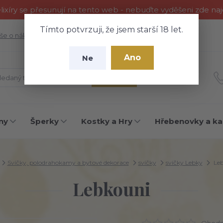
ixíry se přesunují na tento web - nebuďte vyděšeni zde na
Tímto potvrzuji, že jsem starší 18 let.
še o nákupu
Fotogalerie
Kontakty
Blog
Ano
Ne
Hledat
ny
Šperky
Kostky a Hry
Hřebenovky a ka
Svíčky, polodrahokamy a bytové dekorace
svíčky
svíčky Lebky
Leb
Lebkouni