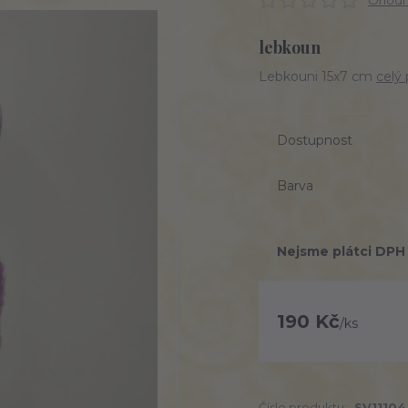
Ohodno
lebkoun
Lebkouni 15x7 cm
celý 
Dostupnost
Barva
Nejsme plátci DPH
190 Kč
/
ks
Číslo produktu:
SV11104