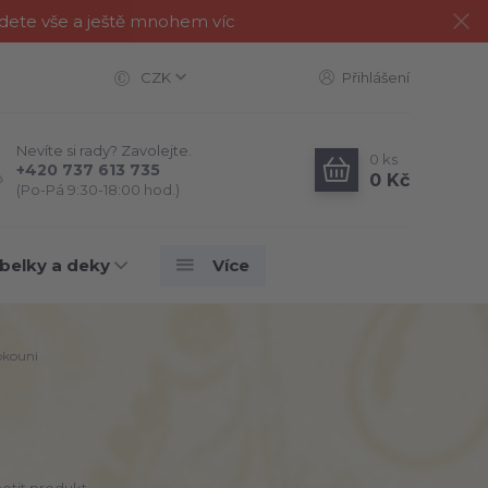
jdete vše a ještě mnohem víc
CZK
Přihlášení
Nevíte si rady? Zavolejte.
0
ks
+420 737 613 735
0 Kč
(Po-Pá 9:30-18:00 hod.)
belky a deky
Více
kouni