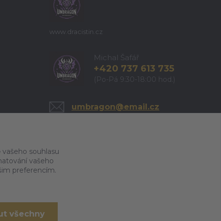
www.dracistin.cz
Michal Šafář
+420 737 613 735
(Po-Pá 9:30-18:00 hod.)
umbragon@email.cz
 vašeho souhlasu
amatování vašeho
ašim preferencím.
ut všechny