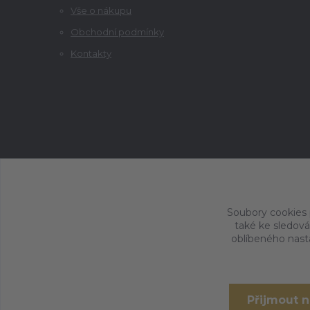
Vše o nákupu
Obchodní podmínky
Kontakty
Soubory cookies
také ke sledová
oblíbeného nasta
Přijmout 