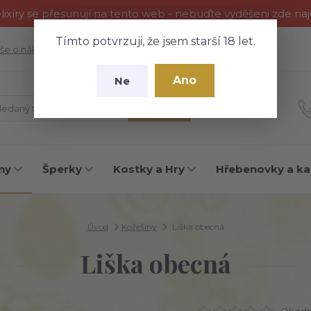
ixíry se přesunují na tento web - nebuďte vyděšeni zde na
Tímto potvrzuji, že jsem starší 18 let.
še o nákupu
Fotogalerie
Kontakty
Blog
Ano
Ne
Hledat
ny
Šperky
Kostky a Hry
Hřebenovky a ka
Úvod
Kožešiny
Liška obecná
Liška obecná