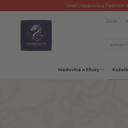
Dračí medovina a Tajemné el
O nás
V
Medovina a Elixíry
Kožeši