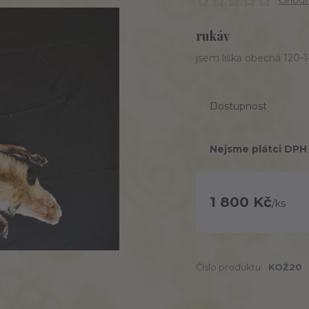
Ohodno
rukáv
jsem liška obecná 120
Dostupnost
Nejsme plátci DPH
1 800 Kč
/
ks
Číslo produktu:
KOŽ20