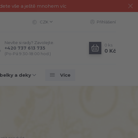
jdete vše a ještě mnohem víc
CZK
Přihlášení
Nevíte si rady? Zavolejte.
0
ks
+420 737 613 735
0 Kč
(Po-Pá 9:30-18:00 hod.)
belky a deky
Více