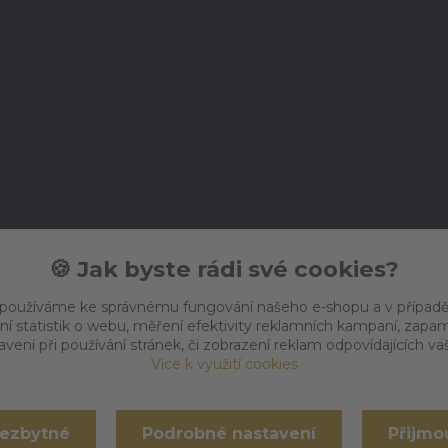
🍪 Jak byste rádi své cookies?
 používáme ke správnému fungování našeho e-shopu a v případě
ní statistik o webu, měření efektivity reklamních kampaní, zap
vení při používání stránek, či zobrazení reklam odpovídajících v
Více k využití cookies
nezbytné
Podrobné nastavení
Přijmo