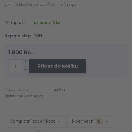
jsem liščí kožešina d cca 120cm
celý popis
Dostupnost
skladem 2 ks
Nejsme plátci DPH
1 800 Kč
/
ks
Přidat do košíku
Číslo produktu:
KOŽ21
Hlídat cenu / dostupnost
Kompletní specifikace
Hodnocení
0