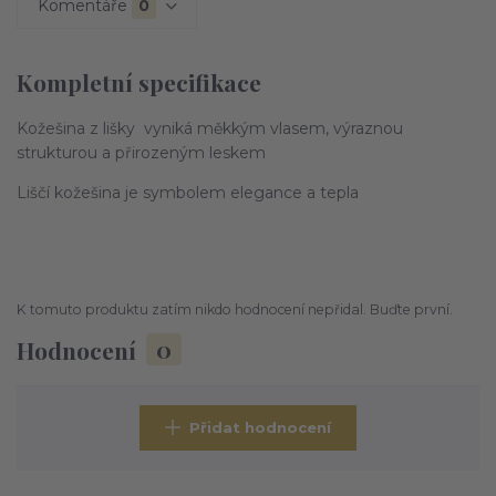
Komentáře
0
Kompletní specifikace
Kožešina z lišky vyniká měkkým vlasem, výraznou
strukturou a přirozeným leskem
Liščí kožešina je symbolem elegance a tepla
K tomuto produktu zatím nikdo hodnocení nepřidal. Buďte první.
Hodnocení
0
Přidat hodnocení