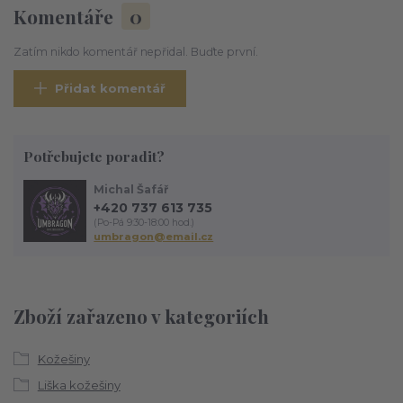
Komentáře
0
Zatím nikdo komentář nepřidal. Buďte první.
Přidat komentář
Potřebujete poradit?
Michal Šafář
+420 737 613 735
(Po-Pá 9:30-18:00 hod.)
umbragon@email.cz
Zboží zařazeno v kategoriích
Kožešiny
Liška kožešiny