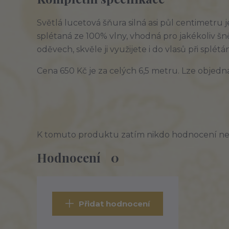
Světlá lucetová šňura silná asi půl centimetru 
splétaná ze 100% vlny, vhodná pro jakékoliv šn
oděvech, skvěle ji využijete i do vlasů při splé
Cena 650 Kč je za celých 6,5 metru. Lze objedn
K tomuto produktu zatím nikdo hodnocení nep
Hodnocení
0
Přidat hodnocení