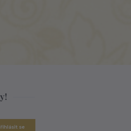
y!
řihlásit se