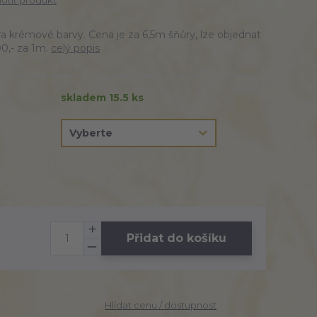
tit produkt
a krémové barvy. Cena je za 6,5m šňůry, lze objednat
00,- za 1m.
celý popis
skladem 15.5 ks
Přidat do košíku
Hlídat cenu / dostupnost