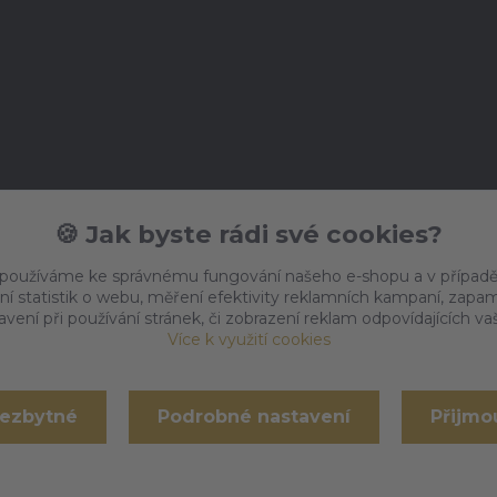
🍪 Jak byste rádi své cookies?
 používáme ke správnému fungování našeho e-shopu a v případě
ní statistik o webu, měření efektivity reklamních kampaní, zap
vení při používání stránek, či zobrazení reklam odpovídajících v
Více k využití cookies
nezbytné
Podrobné nastavení
Přijmo
Vytvořeno na
Eshop-rychle.cz