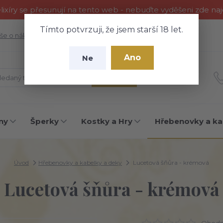
ixíry se přesunují na tento web - nebuďte vyděšeni zde na
Tímto potvrzuji, že jsem starší 18 let.
še o nákupu
Fotogalerie
Kontakty
Blog
Ano
Ne
Hledat
ny
Šperky
Kostky a Hry
Hřebenovky a ka
Úvod
Hřebenovky a kabelky a deky
Lucetová šňůra - krémová
Lucetová šňůra - krémová