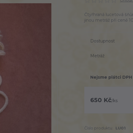
Ohodno
Čtyřhraná lucetová šňůr
jinou metráž při ceně 1
Dostupnost
Metráž
Nejsme plátci DPH
650 Kč
/
ks
Číslo produktu:
LU01