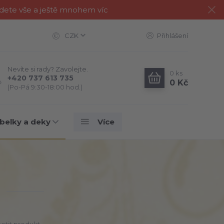
jdete vše a ještě mnohem víc
CZK
Přihlášení
Nevíte si rady? Zavolejte.
0
ks
+420 737 613 735
0 Kč
(Po-Pá 9:30-18:00 hod.)
belky a deky
Více