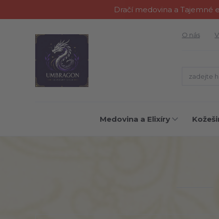
Dračí medovina a Tajemné el
O nás
V
Medovina a Elixíry
Kožeši