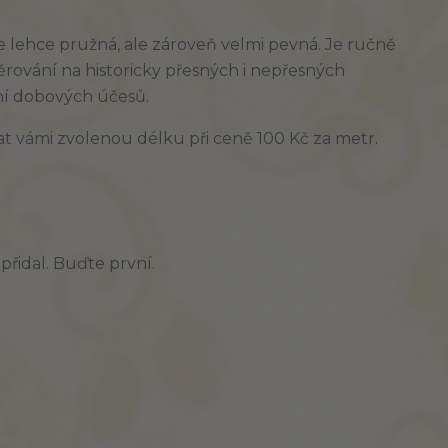
je lehce pružná, ale zároveň velmi pevná. Je ručně
ěrování na historicky přesných i nepřesných
tání dobových účesů.
at vámi zvolenou délku při ceně 100 Kč za metr.
řidal. Buďte první.