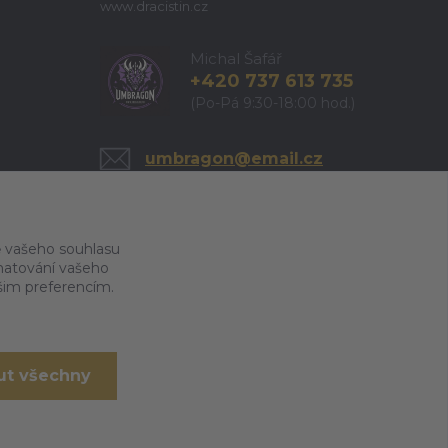
www.dracistin.cz
Michal Šafář
+420 737 613 735
(Po-Pá 9:30-18:00 hod.)
umbragon@email.cz
 vašeho souhlasu
amatování vašeho
ašim preferencím.
ut všechny