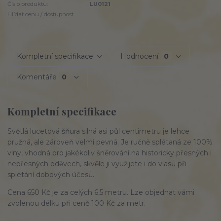
Číslo produktu:
LU0121
Hlídat cenu / dostupnost
Kompletní specifikace
Hodnocení
0
Komentáře
0
Kompletní specifikace
Světlá lucetová šňura silná asi půl centimetru je lehce
pružná, ale zároveň velmi pevná. Je ručně splétaná ze 100%
vlny, vhodná pro jakékoliv šněrování na historicky přesných i
nepřesných oděvech, skvěle ji využijete i do vlasů při
splétání dobových účesů.
Cena 650 Kč je za celých 6,5 metru. Lze objednat vámi
zvolenou délku při ceně 100 Kč za metr.