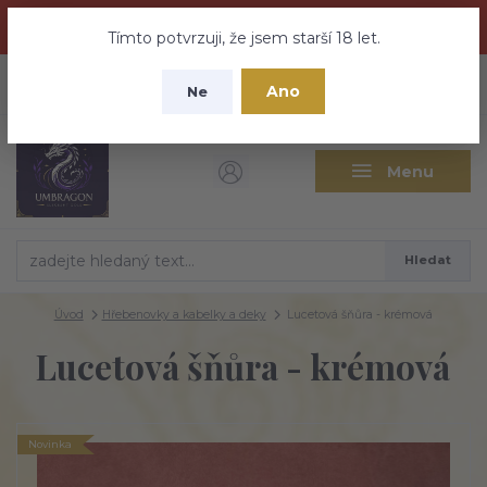
Dračí medovina a Tajemné elixíry se přesunují na tento web -
nebuďte vyděšeni zde najdete vše a ještě mnohem víc
Tímto potvrzuji, že jsem starší 18 let.
+420 737 613 735
0
ks
CZK
Ano
0 Kč
Ne
(Po-Pá 9:30-18:00 hod.)
Menu
Hledat
Úvod
Hřebenovky a kabelky a deky
Lucetová šňůra - krémová
Lucetová šňůra - krémová
Novinka