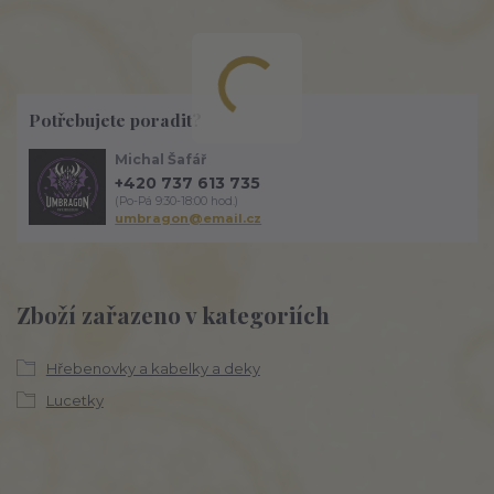
Potřebujete poradit?
Michal Šafář
+420 737 613 735
(Po-Pá 9:30-18:00 hod.)
umbragon@email.cz
Zboží zařazeno v kategoriích
Hřebenovky a kabelky a deky
Lucetky