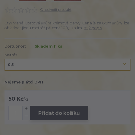
Ohodnotit produkt
Čtyřhraná lucetová šňůra krémové barvy. Cena je za 6,5m šňůry, lze
objednat jinou metráž při ceně 100,- za 1m.
celý popis
Dostupnost
Skladem 11 ks
Metráž
Nejsme plátci DPH
50 Kč
/
ks
Přidat do košíku