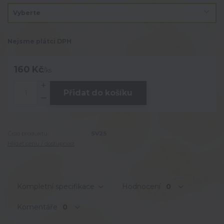
Nejsme plátci DPH
160 Kč
/
ks
Přidat do košíku
Číslo produktu:
SV25
Hlídat cenu / dostupnost
Kompletní specifikace
Hodnocení
0
Komentáře
0