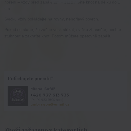
hoření – vždy před zapálením – zastřihněte knot na délku do 1
cm.
Svíčku vždy pokládejte na rovný, nehořlavý povrch.
Pokud se stane, že začne vosk stékat, svíčku zhasněte, nechte
ztuhnout a zakraťte knot. Potom můžete opětovně zapálit.
Potřebujete poradit?
Michal Šafář
+420 737 613 735
(Po-Pá 9:30-18:00 hod.)
umbragon@email.cz
Zboží zařazeno v kategoriích