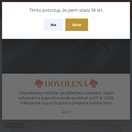
🐉 DOVOLENÁ – Objednávky můžete vytvářet bez omezení. Jejich
vyřizování a expedice bude probíhat od 17. 8. 2026. Děkujeme za
Tímto potvrzuji, že jsem starší 18 let.
pochopení a přejeme krásné léto!
Ano
Ne
+420 737 613 735
0
ks
CZK
0 Kč
(Po-Pá 9:30-18:00 hod.)
Menu
Hledat
🐉 DOVOLENÁ 🐉
Úvod
Svíčky, polodrahokamy a bytové dekorace
Malý Lojza
Objednávky můžete vytvářet bez omezení. Jejich
vyřizování a expedice bude probíhat od 17. 8. 2026.
Malý Lojza
Děkujeme za pochopení a přejeme krásné léto!
Zavřít
Novinka