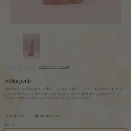
Ohodnotit produkt
svička penis
Netradiční svíčka pro milovníky originality – skvělá na oslavy, párty i
jako žertovný dárek. Palmový krystalický vosk Britz vysoké kvality
vyška: 15cm prum.: 4,5cm váha : 109g
celý popis
Dostupnost
Skladem 2 ks
Barva