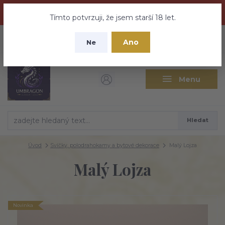
Dračí medovina a Tajemné elixíry se přesunují na tento web -
nebuďte vyděšeni zde najdete vše a ještě mnohem víc
Tímto potvrzuji, že jsem starší 18 let.
+420 737 613 735
0
ks
CZK
Ano
0 Kč
Ne
(Po-Pá 9:30-18:00 hod.)
Menu
Hledat
Úvod
Svíčky, polodrahokamy a bytové dekorace
Malý Lojza
Malý Lojza
Novinka