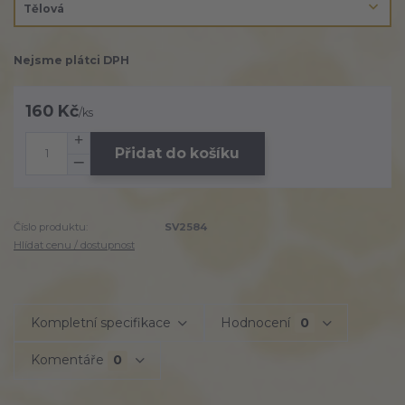
Nejsme plátci DPH
160 Kč
/
ks
Přidat do košíku
Číslo produktu:
SV2584
Hlídat cenu / dostupnost
Kompletní specifikace
Hodnocení
0
Komentáře
0