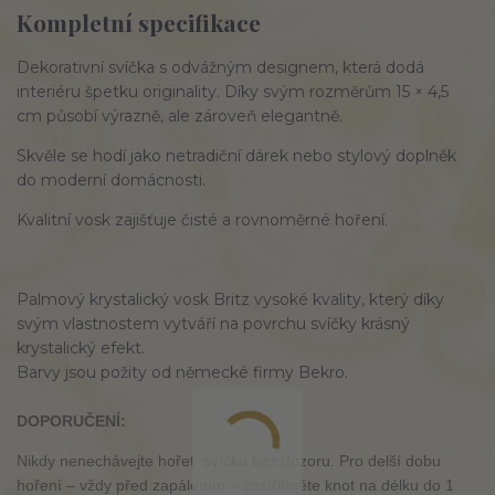
Kompletní specifikace
Dekorativní svíčka s odvážným designem, která dodá
interiéru špetku originality. Díky svým rozměrům 15 × 4,5
cm působí výrazně, ale zároveň elegantně.
Skvěle se hodí jako netradiční dárek nebo stylový doplněk
do moderní domácnosti.
Kvalitní vosk zajišťuje čisté a rovnoměrné hoření.
Palmový krystalický vosk Britz vysoké kvality, který díky
svým vlastnostem vytváří na povrchu svíčky krásný
krystalický efekt.
Barvy jsou požity od německé firmy Bekro.
DOPORUČENÍ:
Nikdy nenechávejte hořet svíčku bez dozoru. Pro delší dobu
hoření – vždy před zapálením – zastřihněte knot na délku do 1