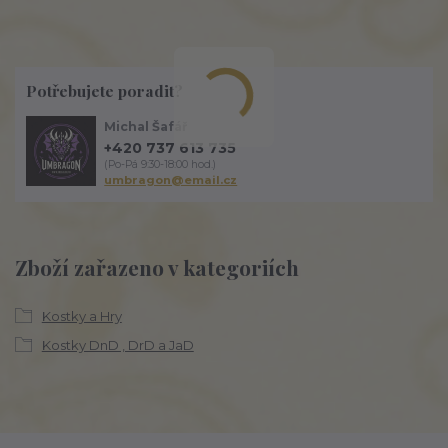
Potřebujete poradit?
Michal Šafář
+420 737 613 735
(Po-Pá 9:30-18:00 hod.)
umbragon@email.cz
Zboží zařazeno v kategoriích
Kostky a Hry
Kostky DnD , DrD a JaD