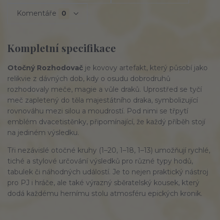
Komentáře
0
Kompletní specifikace
Otočný Rozhodovač
 je kovovy artefakt, který působí jako 
relikvie z dávných dob, kdy o osudu dobrodruhů 
rozhodovaly meče, magie a vůle draků. Uprostřed se tyčí 
meč zapletený do těla majestátního draka, symbolizující 
rovnováhu mezi silou a moudrostí. Pod nimi se třpytí 
emblém dvacetistěnky, připomínající, že každý příběh stojí 
na jediném výsledku.
Tři nezávislé otočné kruhy (1–20, 1–18, 1–13) umožňují rychlé, 
tiché a stylové určování výsledků pro různé typy hodů, 
tabulek či náhodných událostí. Je to nejen praktický nástroj 
pro PJ i hráče, ale také výrazný sběratelský kousek, který 
dodá každému hernímu stolu atmosféru epických kronik.