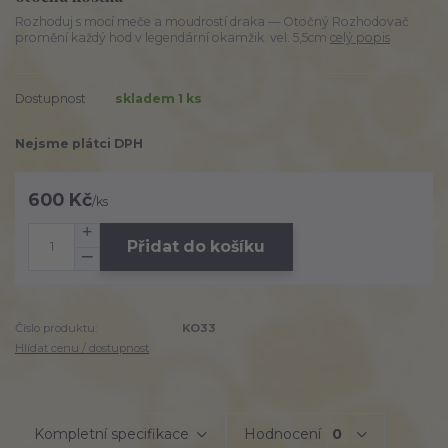
Rozhoduj s mocí meče a moudrostí draka — Otočný Rozhodovač
promění každý hod v legendární okamžik. vel. 5,5cm
celý popis
Dostupnost
skladem 1 ks
Nejsme plátci DPH
600 Kč
/
ks
Přidat do košíku
Číslo produktu:
KO33
Hlídat cenu / dostupnost
Kompletní specifikace
Hodnocení
0