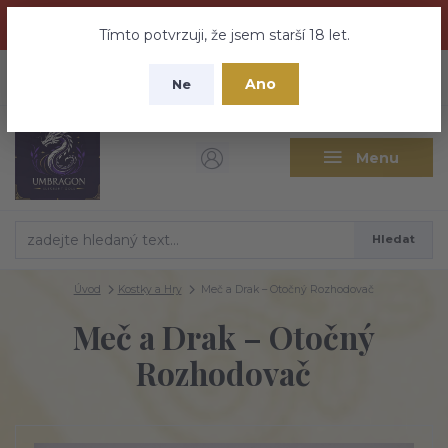
Dračí medovina a Tajemné elixíry se přesunují na tento web -
nebuďte vyděšeni zde najdete vše a ještě mnohem víc
Tímto potvrzuji, že jsem starší 18 let.
+420 737 613 735
0
ks
CZK
Ano
0 Kč
Ne
(Po-Pá 9:30-18:00 hod.)
Menu
Hledat
Úvod
Kostky a Hry
Meč a Drak – Otočný Rozhodovač
Meč a Drak – Otočný
Rozhodovač