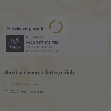
Potřebujete poradit?
Michal Šafář
+420 737 613 735
(Po-Pá 9:30-18:00 hod.)
umbragon@email.cz
Zboží zařazeno v kategoriích
Medovina a Elixíry
Výběrová medovina