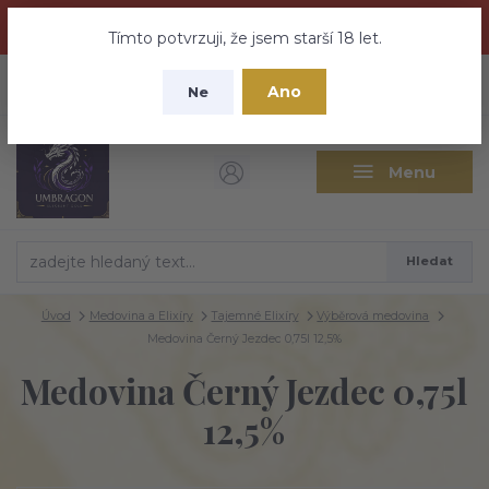
Dračí medovina a Tajemné elixíry se přesunují na tento web -
nebuďte vyděšeni zde najdete vše a ještě mnohem víc
Tímto potvrzuji, že jsem starší 18 let.
+420 737 613 735
0
ks
CZK
Ano
0 Kč
Ne
(Po-Pá 9:30-18:00 hod.)
Menu
Hledat
Úvod
Medovina a Elixíry
Tajemné Elixíry
Výběrová medovina
Medovina Černý Jezdec 0,75l 12,5%
Medovina Černý Jezdec 0,75l
12,5%