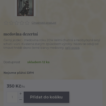
Ohodnotit produkt
medovina dezertní
Černý jezdec - medovina roku 2014 Velmi chutná a neobyčejná svojí
schutí i vůní. Kvašena starým způsobem výroby. Název se odvíjí od
tmavě hnědé skoro černé barvy medoviny.
celý popis
Dostupnost
skladem 12 ks
Nejsme plátci DPH
350 Kč
/
ks
Přidat do košíku