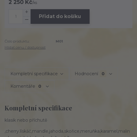
2 250 Kč
/
ks
Přidat do košíku
Číslo produktu:
M01
Hlídat cenu / dostupnost
Kompletní specifikace
Hodnocení
0
Komentáře
0
Kompletní specifikace
klasik nebo příchutě
,cherry.lískáč,mandle,jahoda,skořice,meruňka,karamel,malin