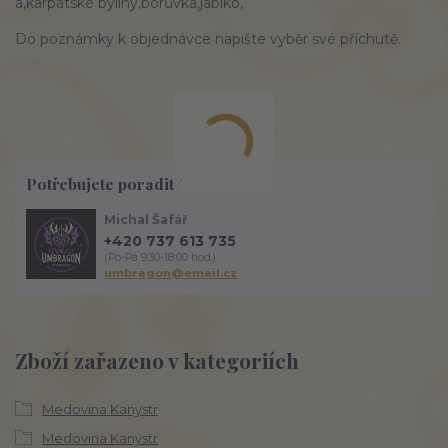
a,karpatské byliny,borůvka,jablko,
Do poznámky k objednávce napište vyběr své příchutě.
Potřebujete poradit?
Michal Šafář
+420 737 613 735
(Po-Pá 9:30-18:00 hod.)
umbragon@email.cz
Zboží zařazeno v kategoriích
Medovina Kanystr
Medovina Kanystr