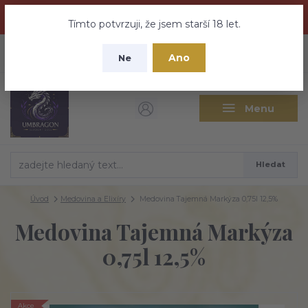
Dračí medovina a Tajemné elixíry se přesunují na tento web -
nebuďte vyděšeni zde najdete vše a ještě mnohem víc
Tímto potvrzuji, že jsem starší 18 let.
+420 737 613 735
0
ks
CZK
Ano
0 Kč
Ne
(Po-Pá 9:30-18:00 hod.)
Menu
Hledat
Úvod
Medovina a Elixíry
Medovina Tajemná Markýza 0,75l 12,5%
Medovina Tajemná Markýza
0,75l 12,5%
Akce