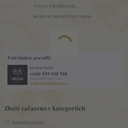
hroznu a kostku ledu ,
skvěle se zakulatí chuť nápoje
Potřebujete poradit?
Michal Šafář
+420 737 613 735
(Po-Pá 9:30-18:00 hod.)
umbragon@email.cz
Zboží zařazeno v kategoriích
Medovina a Elixíry