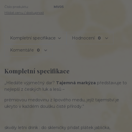
Číslo produktu:
MV05
Hlídat cenu / dostupnost
Kompletní specifikace
Hodnocení
0
Komentáře
0
Kompletní specifikace
„Hledáte výjimečný dar?
Tajemná markýza
představuje to
nejlepší z českých luk a lesů –
prémiovou medovinu z lipového medu, jejíž tajemství je
ukryto v každém doušku čisté přírody.“
skvěly letni drink : do skleničky přidat plátek jablička,