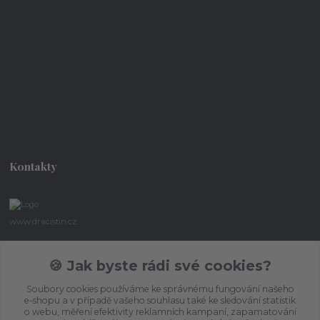
Kontakty
www.dracistin.cz
Michal Šafář
🍪 Jak byste rádi své cookies?
+420 737 613 735
(Po-Pá 9:30-18:00 hod.)
Soubory cookies používáme ke správnému fungování našeho
e-shopu a v případě vašeho souhlasu také ke sledování statistik
umbragon@email.cz
o webu, měření efektivity reklamních kampaní, zapamatování