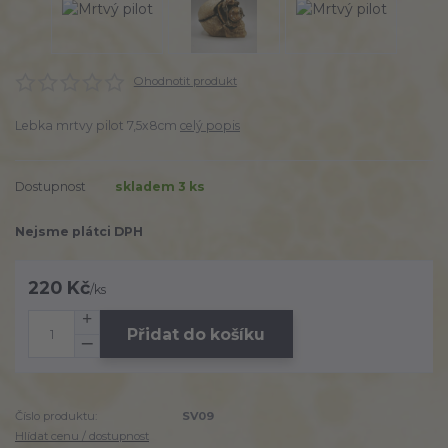
Ohodnotit produkt
Lebka mrtvy pilot 7,5x8cm
celý popis
Dostupnost
skladem 3 ks
Nejsme plátci DPH
220 Kč
/
ks
Přidat do košíku
Číslo produktu:
SV09
Hlídat cenu / dostupnost