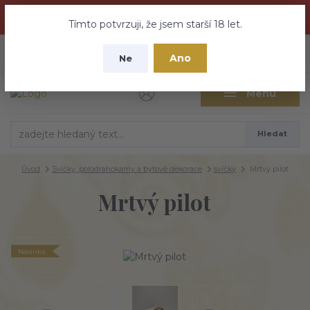
Dračí medovina a Tajemné elixíry se přesunují na tento web -
nebuďte vyděšeni zde najdete vše a ještě mnohem víc
Tímto potvrzuji, že jsem starší 18 let.
+420 737 613 735
0
ks
CZK
Ano
0 Kč
Ne
(Po-Pá 9:30-18:00 hod.)
Menu
Hledat
Úvod
Svíčky, polodrahokamy a bytové dekorace
svíčky
Mrtvý pilot
Mrtvý pilot
Novinka