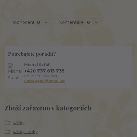
Hodnocení
0
Komentáře
0
Potřebujete poradit?
Michal Šafář
+420 737 613 735
(Po-Pá 9:30-18:00 hod.)
umbragon@email.cz
Zboží zařazeno v kategoriích
svíčky
svíčky Lebky