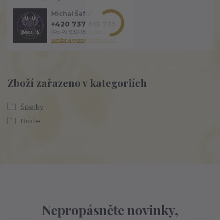
Michal Šafář
+420 737 613 735
(Po-Pá 9:30-18:00 hod.)
umbragon@email.cz
Zboží zařazeno v kategoriích
Šperky
Brože
Nepropásněte novinky,