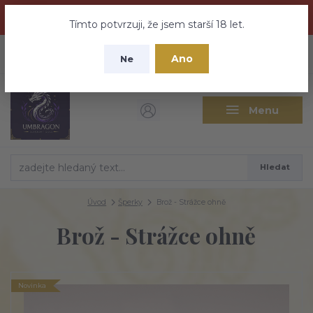
Dračí medovina a Tajemné elixíry se přesunují na tento web -
nebuďte vyděšeni zde najdete vše a ještě mnohem víc
Tímto potvrzuji, že jsem starší 18 let.
+420 737 613 735
0
ks
CZK
Ano
0 Kč
Ne
(Po-Pá 9:30-18:00 hod.)
Menu
Hledat
Úvod
Šperky
Brož - Strážce ohně
Brož - Strážce ohně
Novinka