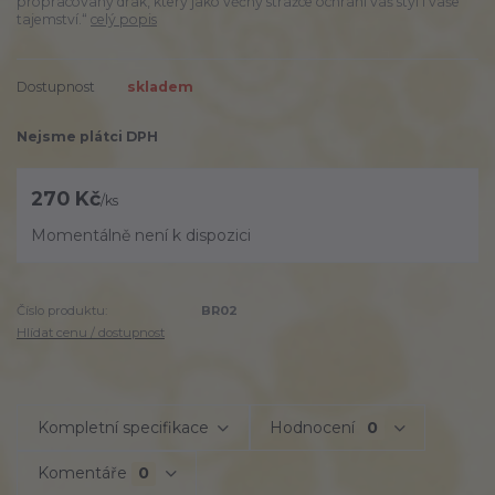
propracovaný drak, který jako věčný strážce ochrání váš styl i vaše
tajemství.“
celý popis
Dostupnost
skladem
Nejsme plátci DPH
270 Kč
/
ks
Momentálně není k dispozici
Číslo produktu:
BR02
Hlídat cenu / dostupnost
Kompletní specifikace
Hodnocení
0
Komentáře
0