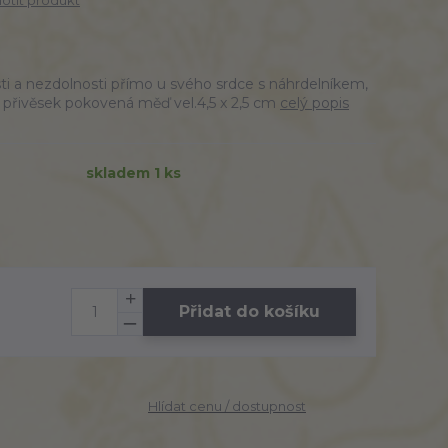
tit produkt
 a nezdolnosti přímo u svého srdce s náhrdelníkem,
. přivěsek pokovená měď vel.4,5 x 2,5 cm
celý popis
skladem 1 ks
Přidat do košíku
Hlídat cenu / dostupnost