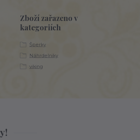
Zboží zařazeno v
kategoriích
Šperky
Náhrdelniky
viking
y!