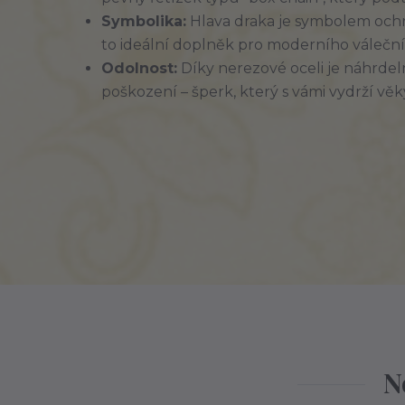
Symbolika:
Hlava draka je symbolem ochra
to ideální doplněk pro moderního válečník
Odolnost:
Díky nerezové oceli je náhrde
poškození – šperk, který s vámi vydrží věk
N