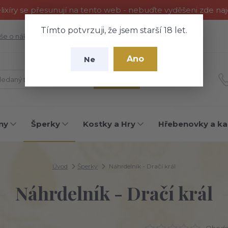
ixíry se přesunují na tento web - nebuďte vyděšeni zde na
Tímto potvrzuji, že jsem starší 18 let.
še o nákupu
Fotogalerie
Kontakty
Blog
Ano
Ne
Hledat
ny
Šperky
Kostky a Hry
Hřebenovky a ka
Úvod
Šperky
Náhrdelník - Dračí král
Náhrdelník - Dračí král