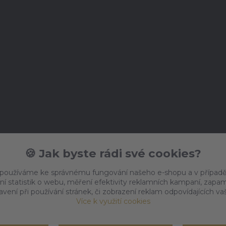
🍪 Jak byste rádi své cookies?
 používáme ke správnému fungování našeho e-shopu a v případě
ní statistik o webu, měření efektivity reklamních kampaní, zap
vení při používání stránek, či zobrazení reklam odpovídajících v
Více k využití cookies