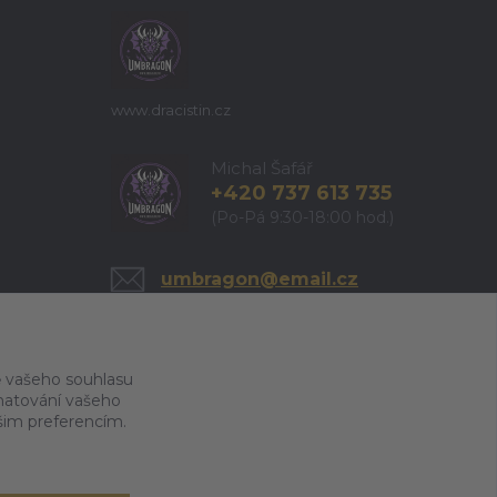
www.dracistin.cz
Michal Šafář
+420 737 613 735
(Po-Pá 9:30-18:00 hod.)
umbragon@email.cz
 vašeho souhlasu
amatování vašeho
ašim preferencím.