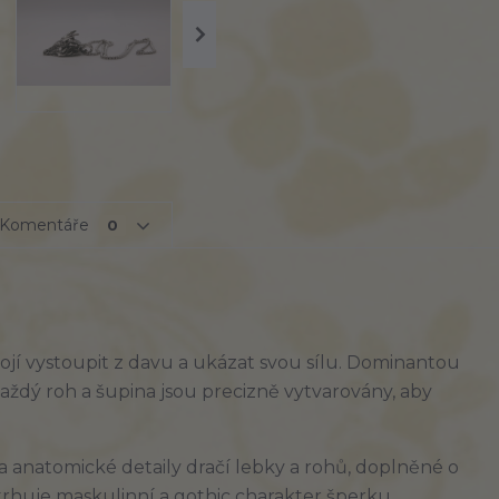
Komentáře
0
bojí vystoupit z davu a ukázat svou sílu. Dominantou
každý roh a šupina jsou precizně vytvarovány, aby
anatomické detaily dračí lebky a rohů, doplněné o
trhuje maskulinní a gothic charakter šperku.