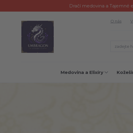
Dračí medovina a Tajemné el
O nás
V
Medovina a Elixíry
Kožeši