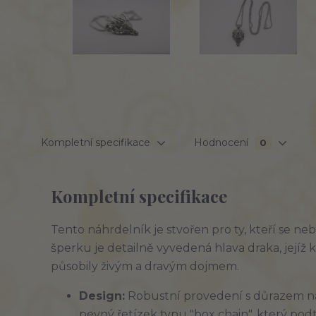
Kompletní specifikace
Hodnocení
0
Kompletní specifikace
Tento náhrdelník je stvořen pro ty, kteří se ne
šperku je detailně vyvedená hlava draka, jejíž 
působily živým a dravým dojmem.
Design:
Robustní provedení s důrazem na 
pevný řetízek typu "box chain", který pod