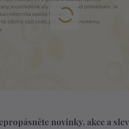
ny, soustředěné síly a vítězství nad překážkami. Je
a i milovníka epické fantasy.
lník odolný vůči vodě, potu i mechanickému
y.
epropásněte novinky, akce a slev