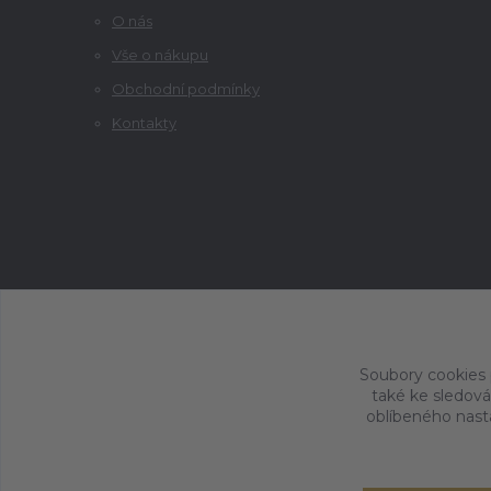
O nás
Vše o nákupu
Obchodní podmínky
Kontakty
Soubory cookies
také ke sledová
oblíbeného nasta