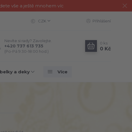
jdete vše a ještě mnohem víc
CZK
Přihlášení
Nevíte si rady? Zavolejte.
0
ks
+420 737 613 735
0 Kč
(Po-Pá 9:30-18:00 hod.)
belky a deky
Více