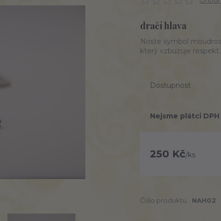
Ohodno
dračí hlava
Noste symbol moudrosti
který vzbuzuje respekt
Dostupnost
Nejsme plátci DPH
250 Kč
/
ks
Číslo produktu:
NAH02