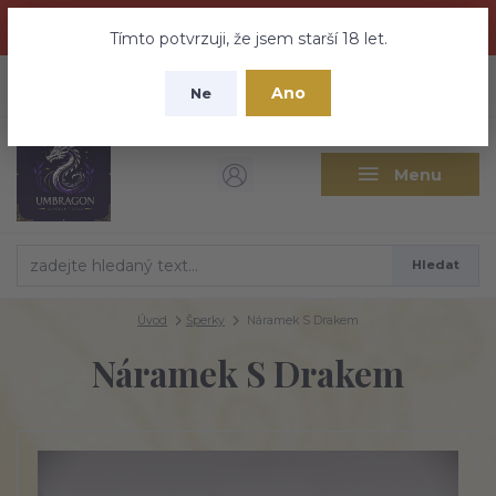
Dračí medovina a Tajemné elixíry se přesunují na tento web -
nebuďte vyděšeni zde najdete vše a ještě mnohem víc
Tímto potvrzuji, že jsem starší 18 let.
+420 737 613 735
0
ks
CZK
Ano
0 Kč
Ne
(Po-Pá 9:30-18:00 hod.)
Menu
Hledat
Úvod
Šperky
Náramek S Drakem
Náramek S Drakem