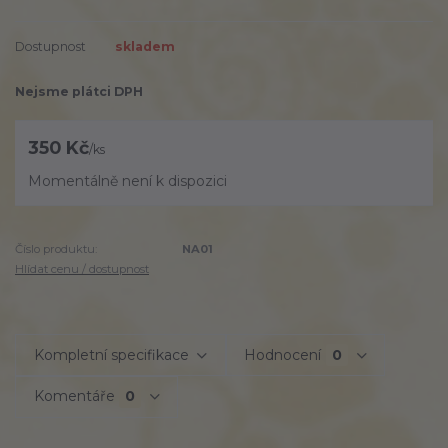
Dostupnost
skladem
Nejsme plátci DPH
350 Kč
/
ks
Momentálně není k dispozici
Číslo produktu:
NA01
Hlídat cenu / dostupnost
Kompletní specifikace
Hodnocení
0
Komentáře
0