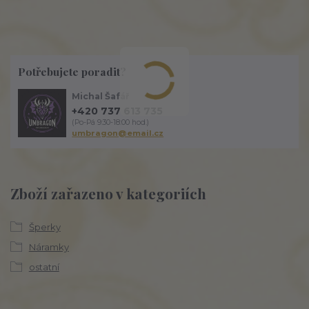
Potřebujete poradit?
Michal Šafář
+420 737 613 735
(Po-Pá 9:30-18:00 hod.)
umbragon@email.cz
Zboží zařazeno v kategoriích
Šperky
Náramky
ostatní