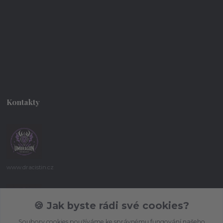
Kontakty
www.dracistin.cz
Michal Šafář
+420 737 613 735
🍪 Jak byste rádi své cookies?
(Po-Pá 9:30-18:00 hod.)
Soubory cookies používáme ke správnému fungování našeho