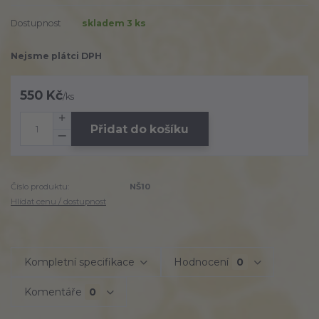
Dostupnost
skladem 3 ks
Nejsme plátci DPH
550 Kč
/
ks
Přidat do košíku
Číslo produktu:
NŠ10
Hlídat cenu / dostupnost
Kompletní specifikace
Hodnocení
0
Komentáře
0