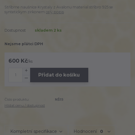
Stříbrne naušnice Krystaly z Avalonu material stříbro 925 se
syntetickym zirkonem
celý popis
Dostupnost
skladem 2 ks
Nejsme plátci DPH
600 Kč
/
ks
Přidat do košíku
Číslo produktu:
NŠ15
Hlídat cenu / dostupnost
Kompletní specifikace
Hodnocení
0