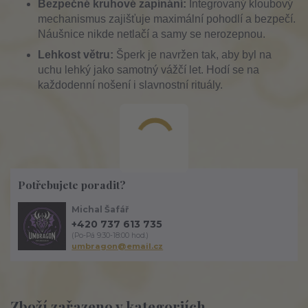
Bezpečné kruhové zapínání:
Integrovaný kloubový
mechanismus zajišťuje maximální pohodlí a bezpečí.
Náušnice nikde netlačí a samy se nerozepnou.
Lehkost větru:
Šperk je navržen tak, aby byl na
uchu lehký jako samotný vážčí let. Hodí se na
každodenní nošení i slavnostní rituály.
Potřebujete poradit?
Michal Šafář
+420 737 613 735
(Po-Pá 9:30-18:00 hod.)
umbragon@email.cz
Zboží zařazeno v kategoriích