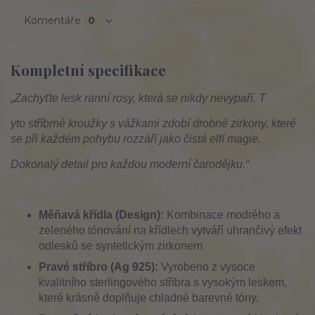
Komentáře
0
Kompletní specifikace
„Zachyťte lesk ranní rosy, která se nikdy nevypaří. T
yto stříbrné kroužky s vážkami zdobí drobné zirkony, které
se při každém pohybu rozzáří jako čistá elfí magie.
Dokonalý detail pro každou moderní čarodějku.“
Měňavá křídla (Design):
Kombinace modrého a
zeleného tónování na křídlech vytváří uhrančivý efekt
odlesků se syntetickým zirkonem
Pravé stříbro (Ag 925):
Vyrobeno z vysoce
kvalitního sterlingového stříbra s vysokým leskem,
které krásně doplňuje chladné barevné tóny.