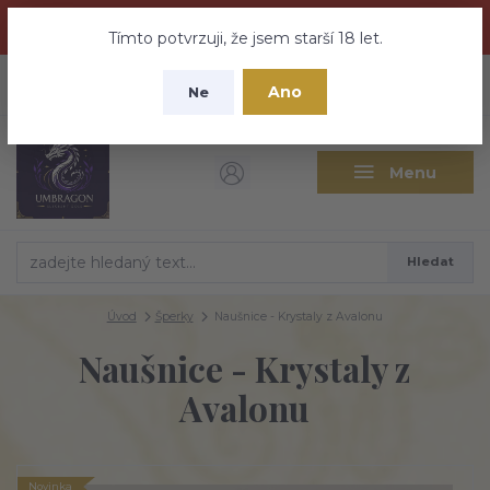
Dračí medovina a Tajemné elixíry se přesunují na tento web -
nebuďte vyděšeni zde najdete vše a ještě mnohem víc
Tímto potvrzuji, že jsem starší 18 let.
+420 737 613 735
0
ks
CZK
Ano
0 Kč
Ne
(Po-Pá 9:30-18:00 hod.)
Menu
Hledat
Úvod
Šperky
Naušnice - Krystaly z Avalonu
Naušnice - Krystaly z
Avalonu
Novinka