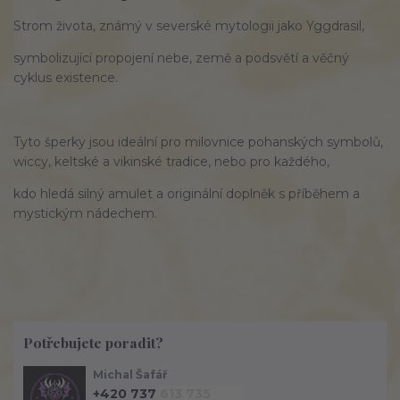
Strom života
, známý v severské mytologii jako
Yggdrasil
,
symbolizující propojení nebe, země a podsvětí a věčný
cyklus existence.
Tyto šperky jsou ideální pro milovnice
pohanských symbolů
,
wiccy, keltské a vikinské tradice, nebo pro každého,
kdo hledá
silný amulet
a originální doplněk s příběhem a
mystickým nádechem.
Potřebujete poradit?
Michal Šafář
+420 737 613 735