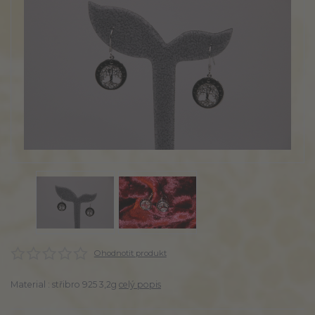
Ohodnotit produkt
Material : střibro 925 3,2g
celý popis