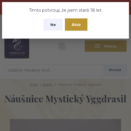
Dračí medovina a Tajemné elixíry se přesunují na tento web -
nebuďte vyděšeni zde najdete vše a ještě mnohem víc
Tímto potvrzuji, že jsem starší 18 let.
+420 737 613 735
0
ks
CZK
Ano
0 Kč
Ne
(Po-Pá 9:30-18:00 hod.)
Menu
Hledat
Úvod
Šperky
Náušnice Mystický Yggdrasil
Náušnice Mystický Yggdrasil