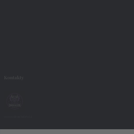
Kontakty
www.dracistin.cz
Michal Šafář