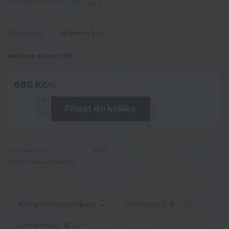
Materiál: stříbro 925
celý popis
Dostupnost
skladem 2 ks
Nejsme plátci DPH
680 Kč
/
ks
Přidat do košíku
Číslo produktu:
NŠ17
Hlídat cenu / dostupnost
Kompletní specifikace
Hodnocení
0
Komentáře
0