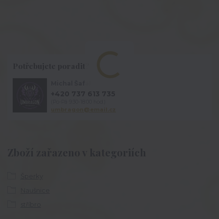
Potřebujete poradit?
Michal Šafář
+420 737 613 735
(Po-Pá 9:30-18:00 hod.)
umbragon@email.cz
Zboží zařazeno v kategoriích
Šperky
Naušnice
stříbro