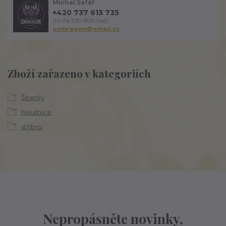
Michal Šafář
+420 737 613 735
(Po-Pá 9:30-18:00 hod.)
umbragon@email.cz
Zboží zařazeno v kategoriích
Šperky
Naušnice
stříbro
Nepropásněte novinky,