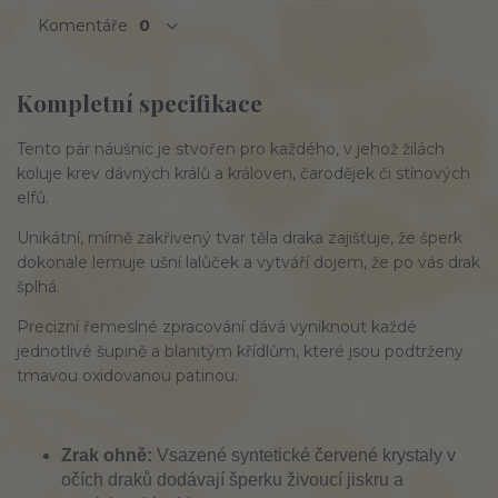
Komentáře
0
Kompletní specifikace
Tento pár náušnic je stvořen pro každého, v jehož žilách
koluje krev dávných králů a královen, čarodějek či stínových
elfů.
Unikátní, mírně zakřivený tvar těla draka zajišťuje, že šperk
dokonale lemuje ušní lalůček a vytváří dojem, že po vás drak
šplhá.
Precizní řemeslné zpracování dává vyniknout každé
jednotlivé šupině a blanitým křídlům, které jsou podtrženy
tmavou oxidovanou patinou.
Zrak ohně:
Vsazené syntetické červené krystaly v
očích draků dodávají šperku živoucí jiskru a