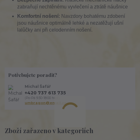
zabraňují nechtěnému vyvlečení a ztrátě náušnice
Komfortní nošení:
Navzdory bohatému zdobení
jsou náušnice optimálně lehké a nezatěžují ušní
lalůčky ani při celodenním nošení.
Potřebujete poradit?
Michal Šafář
+420 737 613 735
(Po-Pá 9:30-18:00 hod.)
umbragon@email.cz
Zboží zařazeno v kategoriích