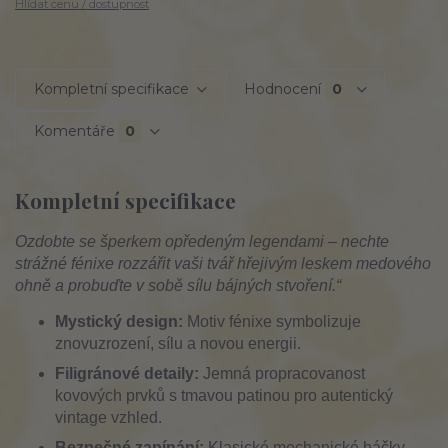
Hlídat cenu / dostupnost
Kompletní specifikace
Hodnocení
0
Komentáře
0
Kompletní specifikace
Ozdobte se šperkem opředeným legendami – nechte
strážné fénixe rozzářit vaši tvář hřejivým leskem medového
ohně a probuďte v sobě sílu bájných stvoření.“
Mystický design:
Motiv fénixe symbolizuje
znovuzrození, sílu a novou energii.
Filigránové detaily:
Jemná propracovanost
kovových prvků s tmavou patinou pro autentický
vintage vzhled.
Bezpečné zapínání:
Klasické mechanické háčky