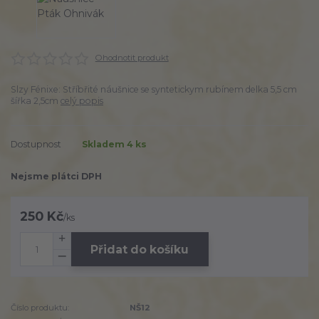
Ohodnotit produkt
Slzy Fénixe: Stříbřité náušnice se syntetickym rubínem delka 5,5 cm
šířka 2,5cm
celý popis
Dostupnost
Skladem 4 ks
Nejsme plátci DPH
250 Kč
/
ks
Přidat do košíku
Číslo produktu:
NŠ12