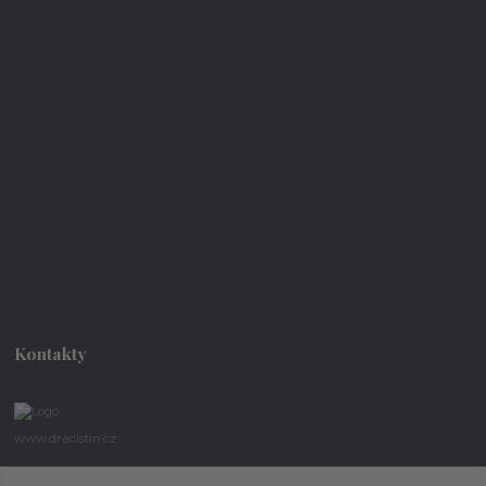
Kontakty
www.dracistin.cz
Michal Šafář