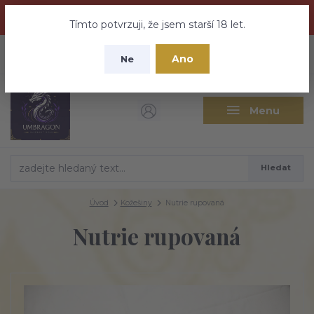
Dračí medovina a Tajemné elixíry se přesunují na tento web -
nebuďte vyděšeni zde najdete vše a ještě mnohem víc
Tímto potvrzuji, že jsem starší 18 let.
+420 737 613 735
0
ks
CZK
Ano
0 Kč
Ne
(Po-Pá 9:30-18:00 hod.)
Menu
Hledat
Úvod
Kožešiny
Nutrie rupovaná
Nutrie rupovaná