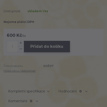
Dostupnost
skladem 1 ks
Nejsme plátci DPH
600 Kč
/
ks
Přidat do košíku
Číslo produktu:
KOŽ07
Hlídat cenu / dostupnost
Kompletní specifikace
Hodnocení
0
Komentáře
0