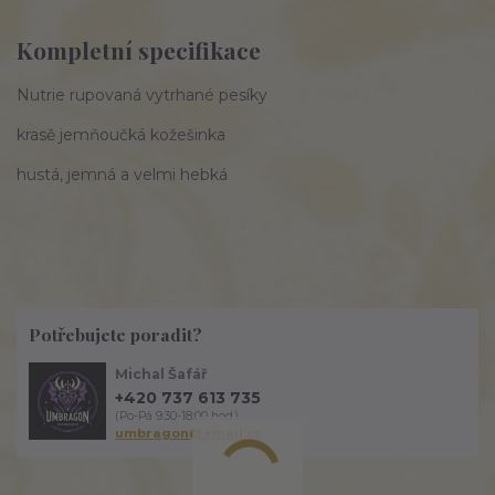
Kompletní specifikace
Nutrie rupovaná vytrhané pesíky
krasě jemňoučká kožešinka
hustá, jemná a velmi hebká
Potřebujete poradit?
Michal Šafář
+420 737 613 735
(Po-Pá 9:30-18:00 hod.)
umbragon@email.cz