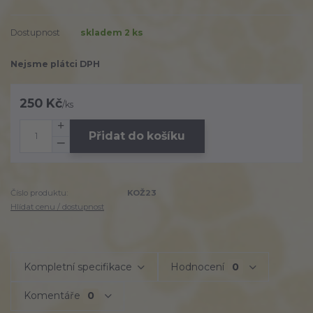
Dostupnost
skladem 2 ks
Nejsme plátci DPH
250 Kč
/
ks
Přidat do košíku
Číslo produktu:
KOŽ23
Hlídat cenu / dostupnost
Kompletní specifikace
Hodnocení
0
Komentáře
0