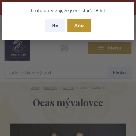
Dračí medovina a Tajemné elixíry se přesunují na tento web -
nebuďte vyděšeni zde najdete vše a ještě mnohem víc
Tímto potvrzuji, že jsem starší 18 let.
+420 737 613 735
0
ks
CZK
Ano
0 Kč
Ne
(Po-Pá 9:30-18:00 hod.)
Menu
Hledat
Úvod
Kožešiny
Ostatní
Ocas mývalovec
Ocas mývalovec