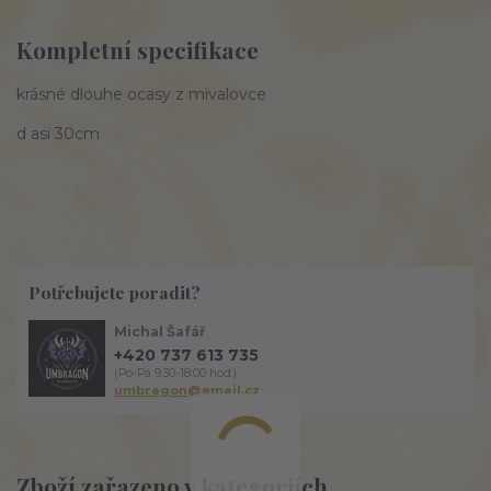
Kompletní specifikace
krásné dlouhe ocasy z mivalovce
d asi 30cm
Potřebujete poradit?
Michal Šafář
+420 737 613 735
(Po-Pá 9:30-18:00 hod.)
umbragon@email.cz
Zboží zařazeno v kategoriích