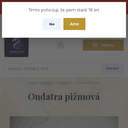
Dračí medovina a Tajemné elixíry se přesunují na tento web -
nebuďte vyděšeni zde najdete vše a ještě mnohem víc
Tímto potvrzuji, že jsem starší 18 let.
+420 737 613 735
0
ks
CZK
Ano
0 Kč
Ne
(Po-Pá 9:30-18:00 hod.)
Menu
Hledat
Úvod
Kožešiny
Ostatní
Ondatra pižmová
Ondatra pižmová