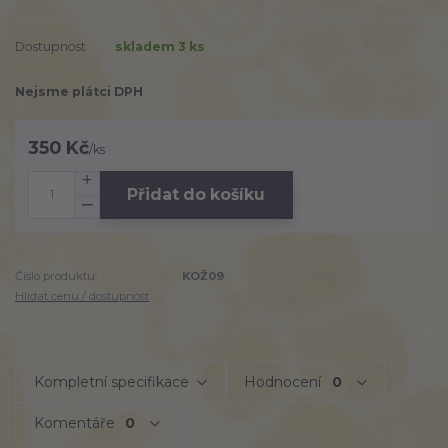
Dostupnost
skladem 3 ks
Nejsme plátci DPH
350 Kč
/
ks
Přidat do košíku
Číslo produktu:
KOŽ09
Hlídat cenu / dostupnost
Kompletní specifikace
Hodnocení
0
Komentáře
0