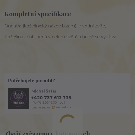
Kompletní specifikace
Ondatra (kožešnický název bizam) je vodní zvíře,
Kožešina je oblíbená v celém světě a hojně se využívá
Potřebujete poradit?
Michal Šafář
+420 737 613 735
(Po-Pá 9:30-18:00 hod.)
umbragon@email.cz
Zboží zařazeno v kategoriích