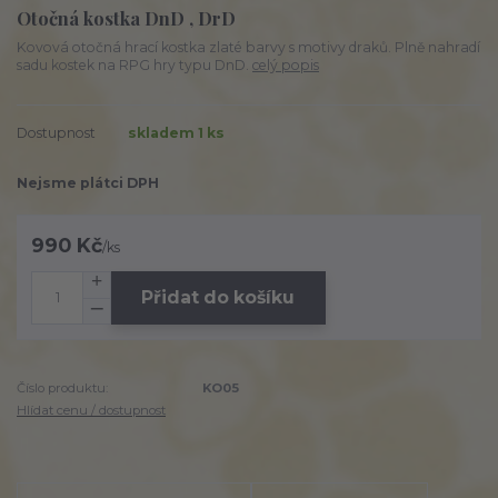
Otočná kostka DnD , DrD
Kovová otočná hrací kostka zlaté barvy s motivy draků. Plně nahradí
sadu kostek na RPG hry typu DnD.
celý popis
Dostupnost
skladem 1 ks
Nejsme plátci DPH
990 Kč
/
ks
Přidat do košíku
Číslo produktu:
KO05
Hlídat cenu / dostupnost