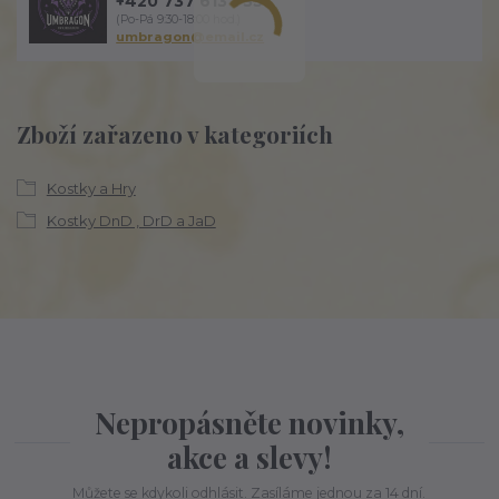
+420 737 613 735
(Po-Pá 9:30-18:00 hod.)
umbragon@email.cz
Zboží zařazeno v kategoriích
Kostky a Hry
Kostky DnD , DrD a JaD
Nepropásněte novinky,
akce a slevy!
Můžete se kdykoli odhlásit. Zasíláme jednou za 14 dní.