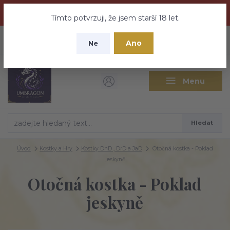
Dračí medovina a Tajemné elixíry se přesunují na tento web -
nebuďte vyděšeni zde najdete vše a ještě mnohem víc
Tímto potvrzuji, že jsem starší 18 let.
+420 737 613 735
0
ks
CZK
Ano
0 Kč
Ne
(Po-Pá 9:30-18:00 hod.)
Menu
Hledat
Úvod
Kostky a Hry
Kostky DnD , DrD a JaD
Otočná kostka - Poklad
jeskyně
Otočná kostka - Poklad
jeskyně