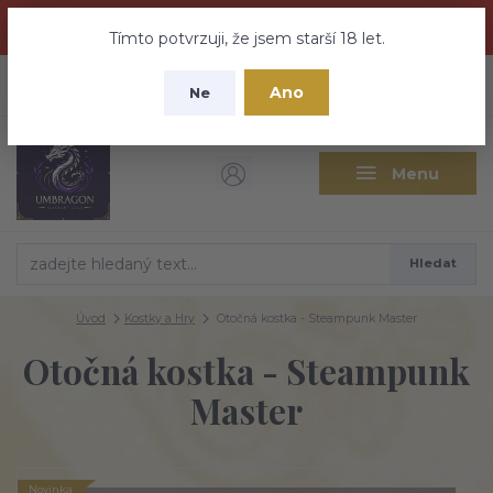
Dračí medovina a Tajemné elixíry se přesunují na tento web -
nebuďte vyděšeni zde najdete vše a ještě mnohem víc
Tímto potvrzuji, že jsem starší 18 let.
+420 737 613 735
0
ks
CZK
Ano
0 Kč
Ne
(Po-Pá 9:30-18:00 hod.)
Menu
Hledat
Úvod
Kostky a Hry
Otočná kostka - Steampunk Master
Otočná kostka - Steampunk
Master
Novinka