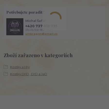
Potřebujete poradit?
Michal Šafář
+420 737 613 735
(Po-Pá 9:30-18:00 hod.)
umbragon@email.cz
Zboží zařazeno v kategoriích
Kostky a Hry
Kostky DnD , DrD a JaD