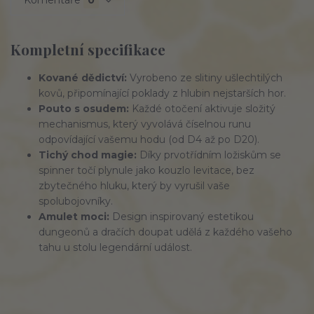
Komentáře
0
Kompletní specifikace
Kované dědictví:
Vyrobeno ze slitiny ušlechtilých
kovů, připomínající poklady z hlubin nejstarších hor.
Pouto s osudem:
Každé otočení aktivuje složitý
mechanismus, který vyvolává číselnou runu
odpovídající vašemu hodu (od D4 až po D20).
Tichý chod magie:
Díky prvotřídním ložiskům se
spinner točí plynule jako kouzlo levitace, bez
zbytečného hluku, který by vyrušil vaše
spolubojovníky.
Amulet moci:
Design inspirovaný estetikou
dungeonů a dračích doupat udělá z každého vašeho
tahu u stolu legendární událost.