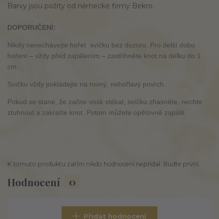
Barvy jsou požity od německé firmy Bekro.
DOPORUČENÍ:
Nikdy nenechávejte hořet svíčku bez dozoru. Pro delší dobu
hoření – vždy před zapálením – zastřihněte knot na délku do 1
cm.
Svíčku vždy pokládejte na rovný, nehořlavý povrch.
Pokud se stane, že začne vosk stékat, svíčku zhasněte, nechte
ztuhnout a zakraťte knot. Potom můžete opětovně zapálit.
K tomuto produktu zatím nikdo hodnocení nepřidal. Buďte první.
Hodnocení
0
Přidat hodnocení