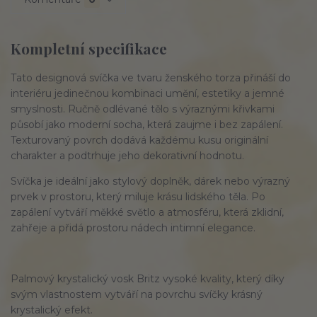
Kompletní specifikace
Tato designová svíčka ve tvaru ženského torza přináší do 
interiéru jedinečnou kombinaci umění, estetiky a jemné 
smyslnosti. Ručně odlévané tělo s výraznými křivkami 
působí jako moderní socha, která zaujme i bez zapálení. 
Texturovaný povrch dodává každému kusu originální 
charakter a podtrhuje jeho dekorativní hodnotu.
Svíčka je ideální jako stylový doplněk, dárek nebo výrazný 
prvek v prostoru, který miluje krásu lidského těla. Po 
zapálení vytváří měkké světlo a atmosféru, která zklidní, 
zahřeje a přidá prostoru nádech intimní elegance.
Palmový krystalický vosk Britz vysoké kvality, který díky
svým vlastnostem vytváří na povrchu svíčky krásný
krystalický efekt.