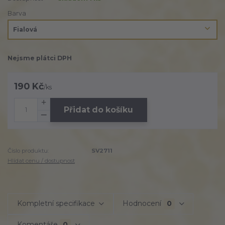
Barva
Nejsme plátci DPH
190 Kč
/
ks
Přidat do košíku
Číslo produktu:
SV2711
Hlídat cenu / dostupnost
Kompletní specifikace
Hodnocení
0
Komentáře
0