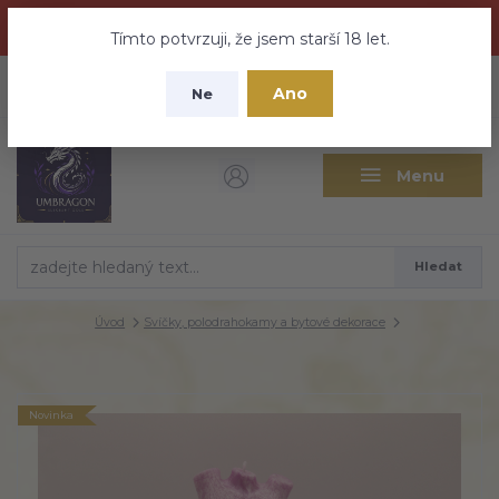
Dračí medovina a Tajemné elixíry se přesunují na tento web -
nebuďte vyděšeni zde najdete vše a ještě mnohem víc
Tímto potvrzuji, že jsem starší 18 let.
+420 737 613 735
0
ks
CZK
Ano
0 Kč
Ne
(Po-Pá 9:30-18:00 hod.)
Menu
Hledat
Úvod
Svíčky, polodrahokamy a bytové dekorace
Novinka