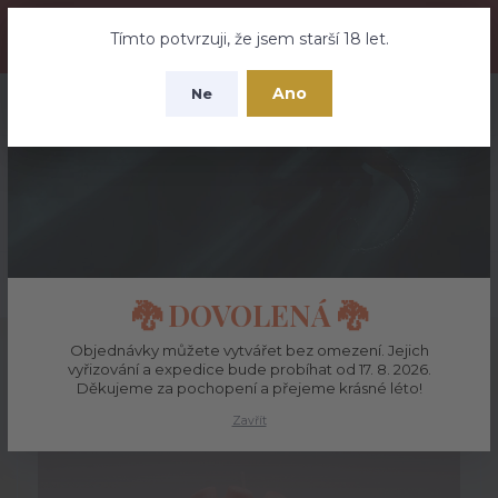
🐉 DOVOLENÁ – Objednávky můžete vytvářet bez omezení. Jejich
vyřizování a expedice bude probíhat od 17. 8. 2026. Děkujeme za
Tímto potvrzuji, že jsem starší 18 let.
pochopení a přejeme krásné léto!
Ano
Ne
+420 737 613 735
0
ks
CZK
0 Kč
(Po-Pá 9:30-18:00 hod.)
Menu
Hledat
🐉 DOVOLENÁ 🐉
Úvod
Svíčky, polodrahokamy a bytové dekorace
Objednávky můžete vytvářet bez omezení. Jejich
vyřizování a expedice bude probíhat od 17. 8. 2026.
Děkujeme za pochopení a přejeme krásné léto!
Zavřít
Novinka