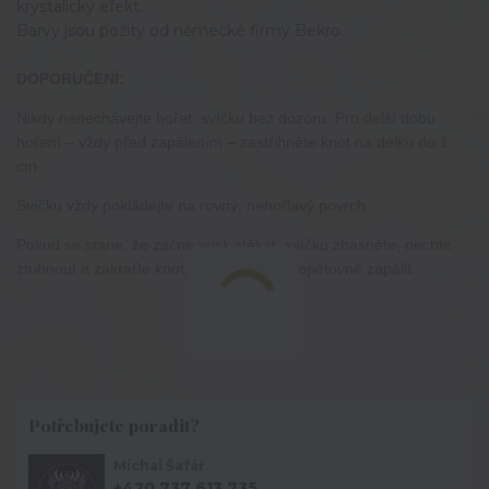
krystalický efekt.
Barvy jsou požity od německé firmy Bekro.
DOPORUČENÍ:
Nikdy nenechávejte hořet svíčku bez dozoru. Pro delší dobu
hoření – vždy před zapálením – zastřihněte knot na délku do 1
cm.
Svíčku vždy pokládejte na rovný, nehořlavý povrch.
Pokud se stane, že začne vosk stékat, svíčku zhasněte, nechte
ztuhnout a zakraťte knot. Potom můžete opětovně zapálit.
Potřebujete poradit?
Michal Šafář
+420 737 613 735