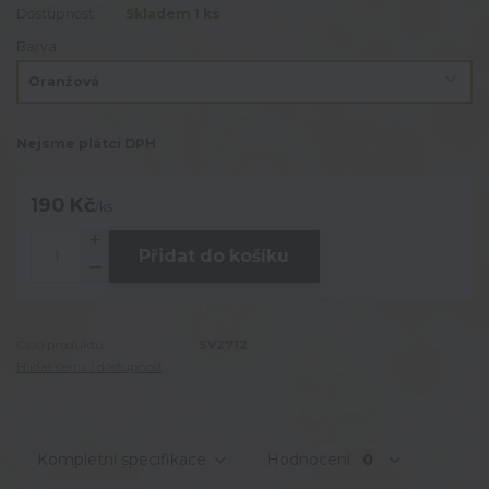
Dostupnost
Skladem 1 ks
Barva
Nejsme plátci DPH
190 Kč
/
ks
Přidat do košíku
Číslo produktu:
SV2712
Hlídat cenu / dostupnost
Kompletní specifikace
Hodnocení
0