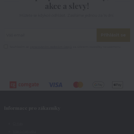
akce a slevy!
Můžete se kdykoli odhlásit. Zasíláme jednou za 14 dní.
Přihlásit se
Souhlasím se
zpracováním osobních údajů
za účelem rozesílky newsletteru.
Informace pro zákazníky
O nás
Vše o nákupu