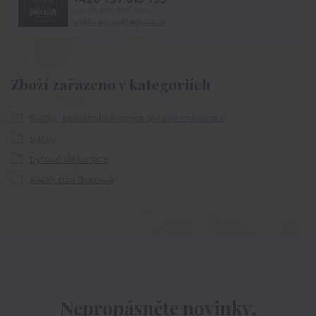
(Po-Pá 9:30-18:00 hod.)
umbragon@email.cz
Zboží zařazeno v kategoriích
Svíčky, polodrahokamy a bytové dekorace
svíčky
bytové dekorace
svíčky pro dospělé
Nepropásněte novinky,