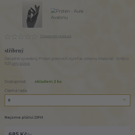
Ohodnotit produkt
stříbrný
Detailně vyvedený Prsten jezerních nymf se zirkony Materiál : Stříbro
925
celý popis
Dostupnost
skladem 2 ks
Číselná řada
Nejsme plátci DPH
685 Kč
/
ks