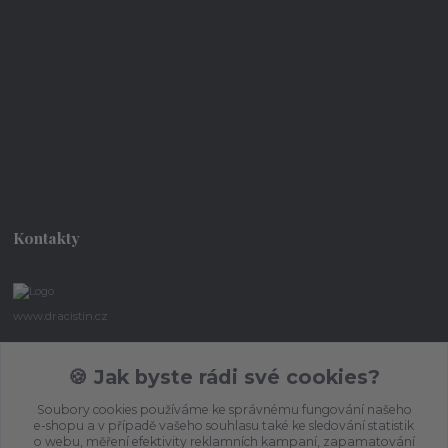
Kontakty
www.dracistin.cz
Michal Šafář
🍪 Jak byste rádi své cookies?
+420 737 613 735
(Po-Pá 9:30-18:00 hod.)
Soubory cookies používáme ke správnému fungování našeho
e-shopu a v případě vašeho souhlasu také ke sledování statistik
umbragon@email.cz
o webu, měření efektivity reklamních kampaní, zapamatování