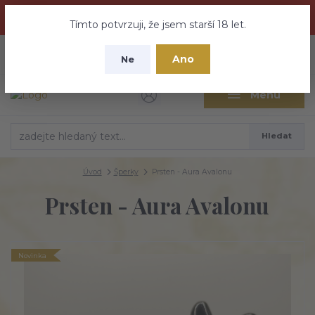
Dračí medovina a Tajemné elixíry se přesunují na tento web -
nebuďte vyděšeni zde najdete vše a ještě mnohem víc
Tímto potvrzuji, že jsem starší 18 let.
+420 737 613 735
0
ks
CZK
Ano
0 Kč
Ne
(Po-Pá 9:30-18:00 hod.)
Menu
Hledat
Úvod
Šperky
Prsten - Aura Avalonu
Prsten - Aura Avalonu
Novinka