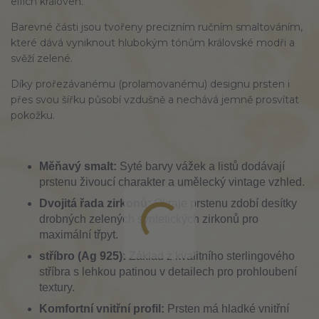
elfích královen.
Barevné části jsou tvořeny precizním ručním smaltováním,
které dává vyniknout hlubokým tónům královské modři a
svěží zelené.
Díky prořezávanému (prolamovanému) designu prsten i
přes svou šířku působí vzdušně a nechává jemně prosvítat
pokožku.
Měňavý smalt:
Syté barvy vážek a listů dodávají
prstenu živoucí charakter a umělecký vintage vzhled.
Dvojitá řada zirkonů:
Okraje prstenu zdobí desítky
drobných zelených syntetických zirkonů pro
maximální třpyt.
stříbro (Ag 925):
Základ z kvalitního sterlingového
stříbra s lehkou patinou v detailech pro prohloubení
textury.
Komfortní vnitřní profil:
Prsten má hladké vnitřní