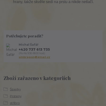
hrany, takže skvěle sedí na prstu a nikde netlačí.
Potřebujete poradit?
Michal Šafář
+420 737 613 735
(Po-Pá 9:30-18:00 hod.)
umbragon@email.cz
Zboží zařazeno v kategoriích
Šperky
Prsteny
stříbro