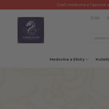
Dračí medovina a Tajemné el
O nás
V
Medovina a Elixíry
Kožeši