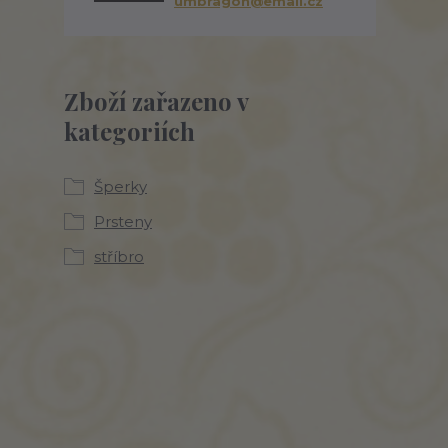
umbragon@email.cz
Zboží zařazeno v
kategoriích
Šperky
Prsteny
stříbro