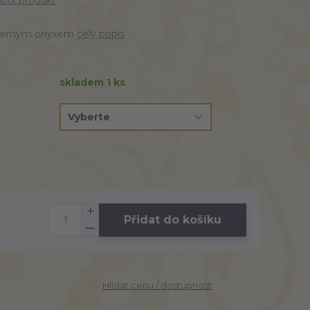
tit produkt
 s černym onyxem
celý popis
skladem 1 ks
Přidat do košíku
Hlídat cenu / dostupnost