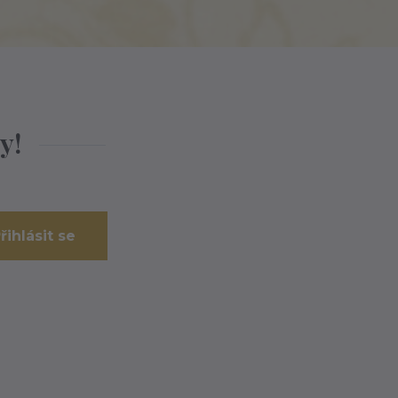
y!
řihlásit se