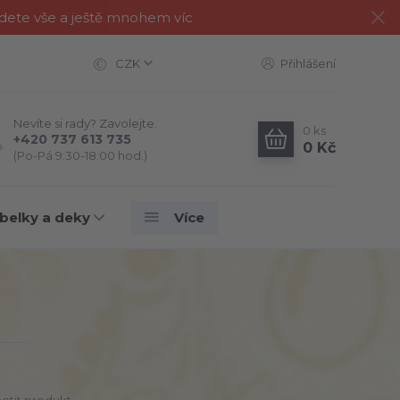
jdete vše a ještě mnohem víc
CZK
Přihlášení
Nevíte si rady? Zavolejte.
0
ks
+420 737 613 735
0 Kč
(Po-Pá 9:30-18:00 hod.)
belky a deky
Více