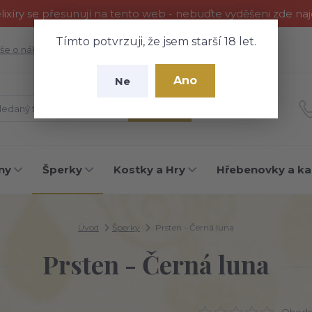
ixíry se přesunují na tento web - nebuďte vyděšeni zde na
Tímto potvrzuji, že jsem starší 18 let.
še o nákupu
Fotogalerie
Kontakty
Blog
Ano
Ne
Hledat
ny
Šperky
Kostky a Hry
Hřebenovky a ka
Úvod
Šperky
Prsten - Černá luna
Prsten - Černá luna