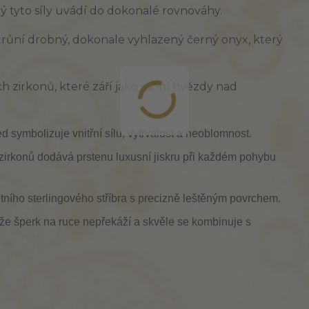
rý tyto síly uvádí do dokonalé rovnováhy.
trůní drobný, dokonale vyhlazený černý onyx, který
ch zirkonů, které září jako ranní hvězdy nad
d symbolizuje vnitřní sílu, vytrvalost a neoblomnost.
zirkonů dodává prstenu luxusní jiskru při každém pohybu
tního sterlingového stříbra s precizně leštěným povrchem.
že šperk na ruce nepřekáží a skvěle se kombinuje s