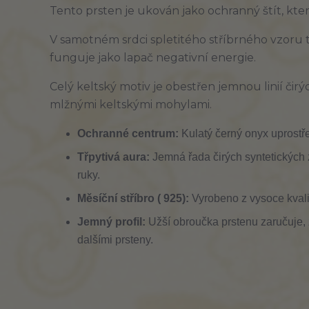
Tento prsten je ukován jako ochranný štít, kte
V samotném srdci spletitého stříbrného vzoru 
funguje jako lapač negativní energie.
Celý keltský motiv je obestřen jemnou linií čirý
mlžnými keltskými mohylami.
Ochranné centrum:
Kulatý černý onyx uprostře
Třpytivá aura:
Jemná řada čirých syntetických 
ruky.
Měsíční stříbro ( 925):
Vyrobeno z vysoce kvali
Jemný profil:
Užší obroučka prstenu zaručuje, 
dalšími prsteny.