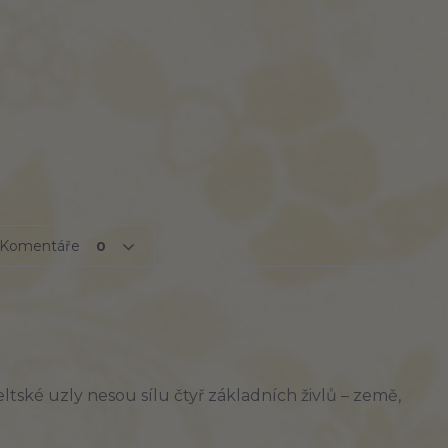
Komentáře
0
ltské uzly nesou sílu čtyř základních živlů – země,