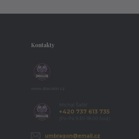
Kontakty
www.dracistin.cz
Michal Šafář
+420 737 613 735
(Po-Pá 9:30-18:00 hod.)
umbragon@email.cz