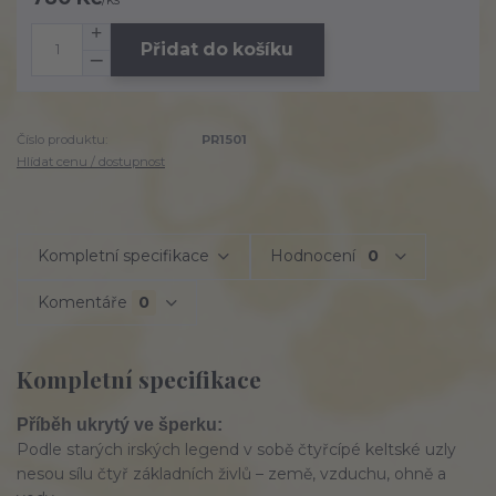
Přidat do košíku
Číslo produktu:
PR1501
Hlídat cenu / dostupnost
Kompletní specifikace
Hodnocení
0
Komentáře
0
Kompletní specifikace
Příběh ukrytý ve šperku:
Podle starých irských legend v sobě čtyřcípé keltské uzly
nesou sílu čtyř základních živlů – země, vzduchu, ohně a