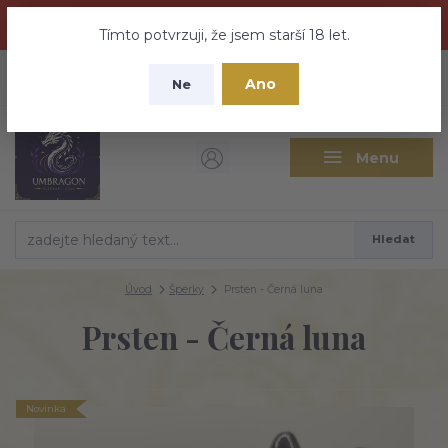
Dračí medovina a Tajemné elixíry se přesunují na tento web -
nebuďte vyděšeni zde najdete vše a ještě mnohem víc
Tímto potvrzuji, že jsem starší 18 let.
+420 737 613 735
0
ks
CZK
Ano
0 Kč
Ne
(Po-Pá 9:30-18:00 hod.)
Menu
Hledat
Úvod
Šperky
Prsten - Černá luna
Prsten - Černá luna
Novinka