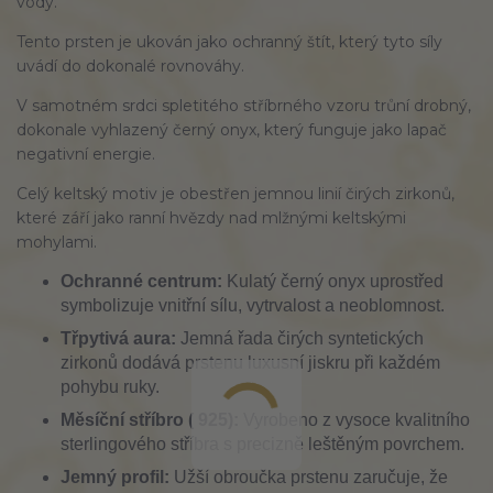
vody.
Tento prsten je ukován jako ochranný štít, který tyto síly
uvádí do dokonalé rovnováhy.
V samotném srdci spletitého stříbrného vzoru trůní drobný,
dokonale vyhlazený černý onyx, který funguje jako lapač
negativní energie.
Celý keltský motiv je obestřen jemnou linií čirých zirkonů,
které září jako ranní hvězdy nad mlžnými keltskými
mohylami.
Ochranné centrum:
Kulatý černý onyx uprostřed
symbolizuje vnitřní sílu, vytrvalost a neoblomnost.
Třpytivá aura:
Jemná řada čirých syntetických
zirkonů dodává prstenu luxusní jiskru při každém
pohybu ruky.
Měsíční stříbro ( 925):
Vyrobeno z vysoce kvalitního
sterlingového stříbra s precizně leštěným povrchem.
Jemný profil:
Užší obroučka prstenu zaručuje, že