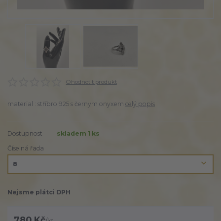
Ohodnotit produkt
material : stříbro 925 s černym onyxem
celý popis
Dostupnost
skladem 1 ks
Číselná řada
Nejsme plátci DPH
780 Kč
/
ks