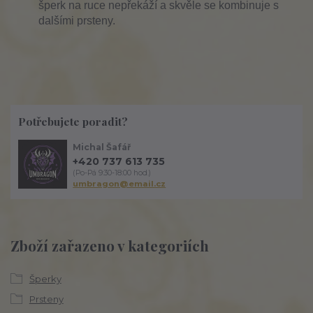
šperk na ruce nepřekáží a skvěle se kombinuje s
dalšími prsteny.
Potřebujete poradit?
Michal Šafář
+420 737 613 735
(Po-Pá 9:30-18:00 hod.)
umbragon@email.cz
Zboží zařazeno v kategoriích
Šperky
Prsteny