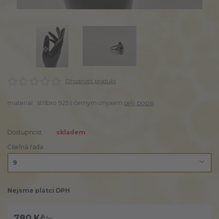
Ohodnotit produkt
material : stříbro 925 s černym onyxem
celý popis
Dostupnost
skladem
Číselná řada
Nejsme plátci DPH
780 Kč
/
ks