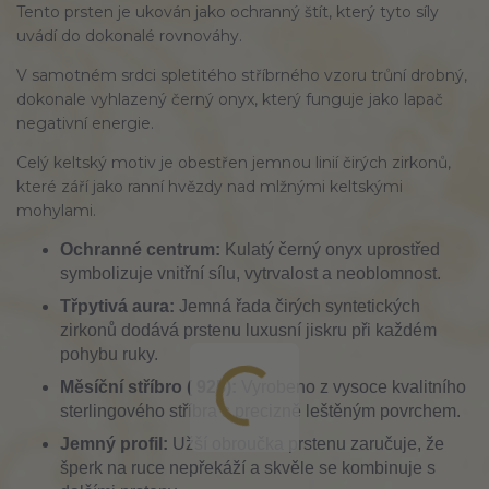
Tento prsten je ukován jako ochranný štít, který tyto síly
uvádí do dokonalé rovnováhy.
V samotném srdci spletitého stříbrného vzoru trůní drobný,
dokonale vyhlazený černý onyx, který funguje jako lapač
negativní energie.
Celý keltský motiv je obestřen jemnou linií čirých zirkonů,
které září jako ranní hvězdy nad mlžnými keltskými
mohylami.
Ochranné centrum:
Kulatý černý onyx uprostřed
symbolizuje vnitřní sílu, vytrvalost a neoblomnost.
Třpytivá aura:
Jemná řada čirých syntetických
zirkonů dodává prstenu luxusní jiskru při každém
pohybu ruky.
Měsíční stříbro ( 925):
Vyrobeno z vysoce kvalitního
sterlingového stříbra s precizně leštěným povrchem.
Jemný profil:
Užší obroučka prstenu zaručuje, že
šperk na ruce nepřekáží a skvěle se kombinuje s