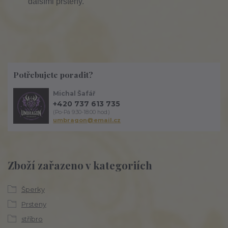
dalšími prsteny.
Potřebujete poradit?
Michal Šafář
+420 737 613 735
(Po-Pá 9:30-18:00 hod.)
umbragon@email.cz
Zboží zařazeno v kategoriích
Šperky
Prsteny
stříbro