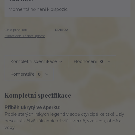
Momentálně není k dispozici
Číslo produktu:
PR1502
Hlídat cenu / dostupnost
Kompletní specifikace
Hodnocení
0
Komentáře
0
Kompletní specifikace
Příběh ukrytý ve šperku:
Podle starých irských legend v sobě čtyřcípé keltské uzly
nesou sílu čtyř základních živlů – země, vzduchu, ohně a
vody.