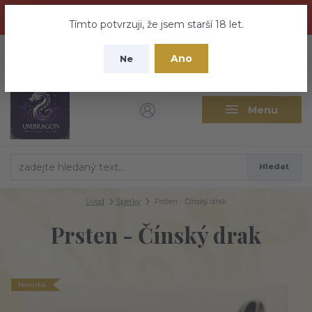
Dračí medovina a Tajemné elixíry se přesunují na tento web -
nebuďte vyděšeni zde najdete vše a ještě mnohem víc
Tímto potvrzuji, že jsem starší 18 let.
+420 737 613 735
0
ks
CZK
Ano
0 Kč
Ne
(Po-Pá 9:30-18:00 hod.)
Menu
Hledat
Úvod
Šperky
Prsten - Čínský drak
Prsten - Čínský drak
Novinka