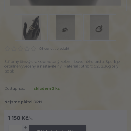
Ohodnotit produkt
Stříbrný čínský drak obmotaný kolem libovolného prstu. Šperk je
detallně vyvedený a nastavitelný. Material : Stříbro 925 2,36g
celý
popis
Dostupnost
skladem 2 ks
Nejsme plátci DPH
1 150 Kč
/
ks