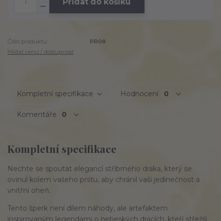
Přidat do košíku
Číslo produktu:
PR08
Hlídat cenu / dostupnost
Kompletní specifikace
Hodnocení
0
Komentáře
0
Kompletní specifikace
Nechte se spoutat elegancí stříbrného draka, který se
ovinul kolem vašeho prstu, aby chránil vaši jedinečnost a
vnitřní oheň.
Tento šperk není dílem náhody, ale artefaktem
inspirovaným legendami o nebeských dracích, kteří střežili