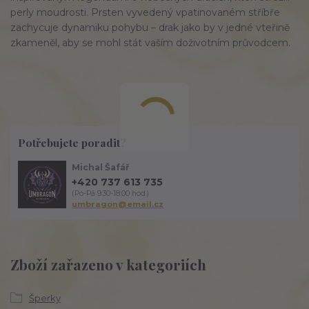
perly moudrosti. Prsten vyvedený v
patinovaném stříbře
zachycuje dynamiku pohybu – drak jako by v jedné vteřině
zkameněl, aby se mohl stát vaším doživotním průvodcem.
Potřebujete poradit?
Michal Šafář
+420 737 613 735
(Po-Pá 9:30-18:00 hod.)
umbragon@email.cz
Zboží zařazeno v kategoriích
Šperky