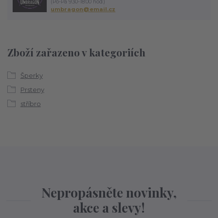
(Po-Pá 9:30-18:00 hod.)
umbragon@email.cz
Zboží zařazeno v kategoriích
Šperky
Prsteny
stříbro
Nepropásněte novinky,
akce a slevy!