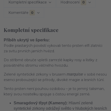
Kompletní specifikace
Hodnocení
0
Komentáře
0
Kompletní specifikace
Příběh ukrytý ve šperku:
Podle prastarých pověstí vykovali tento prsten elfí zlatníci
za svitu prvních jarních hvězd.
Do stříbrné obruče vpletli zamrzlé kapky rosy a lístky z
posvátného stromu věčného hvozdu.
Zelené syntetické zirkony v brusem
marquise
v sobě nesou
esenci probouzející se přírody, divoké magie a lesních tůní.
Tento prsten není pouhou ozdobou – je to jemný talisman,
který svou nositelku spojuje s čistou energií země.
Smaragdový třpyt (Kameny):
Hlavní zelené
syntetické zirkony odrážejí světlo v hlubokých lesních