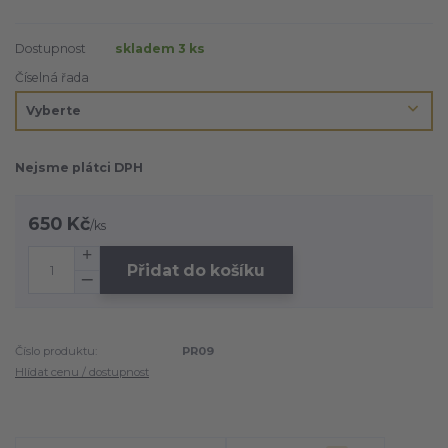
Dostupnost
skladem 3 ks
Číselná řada
Nejsme plátci DPH
650 Kč
/
ks
Přidat do košíku
Číslo produktu:
PR09
Hlídat cenu / dostupnost