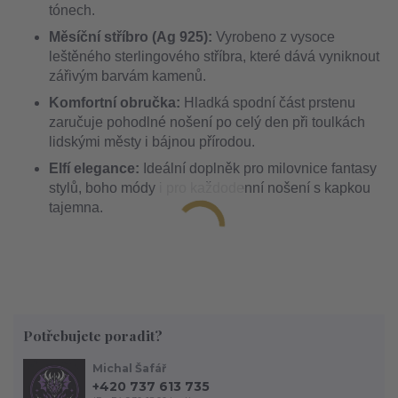
tónech.
Měsíční stříbro (Ag 925):
Vyrobeno z vysoce
leštěného sterlingového stříbra, které dává vyniknout
zářivým barvám kamenů.
Komfortní obručka:
Hladká spodní část prstenu
zaručuje pohodlné nošení po celý den při toulkách
lidskými městy i bájnou přírodou.
Elfí elegance:
Ideální doplněk pro milovnice fantasy
stylů, boho módy i pro každodenní nošení s kapkou
tajemna.
Potřebujete poradit?
Michal Šafář
+420 737 613 735