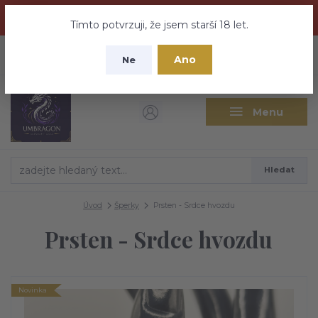
Dračí medovina a Tajemné elixíry se přesunují na tento web -
nebuďte vyděšeni zde najdete vše a ještě mnohem víc
Tímto potvrzuji, že jsem starší 18 let.
+420 737 613 735
0
ks
CZK
Ano
0 Kč
Ne
(Po-Pá 9:30-18:00 hod.)
Menu
Hledat
Úvod
Šperky
Prsten - Srdce hvozdu
Prsten - Srdce hvozdu
Novinka