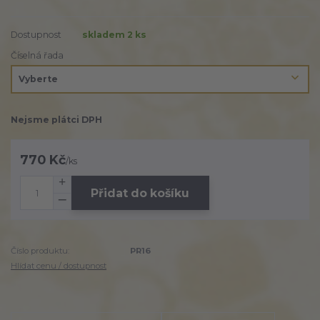
Dostupnost
skladem 2 ks
Číselná řada
Nejsme plátci DPH
770 Kč
/
ks
Přidat do košíku
Číslo produktu:
PR16
Hlídat cenu / dostupnost