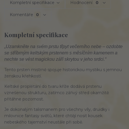
Kompletní specifikace
Hodnocení
0
Komentáře
0
Kompletní specifikace
„Uzamkněte na svém prstu třpyt večerního nebe – ozdobte
se stříbrným keltským prstenem s měsíčním kamenem a
nechte se vést magickou září skrytou v jeho srdci.“
Tento prsten mistrně spojuje historickou mystiku s jemnou
ženskou křehkostí.
Keltské proplétání do tvaru kříže dodává prstenu
vznešenou strukturu, zatímco zářivý střed okamžitě
přitáhne pozornost.
Je dokonalým talismanem pro všechny víly, druidky i
milovnice fantasy světů, které chtějí nosit kousek
nebeského tajemství neustále při sobě.