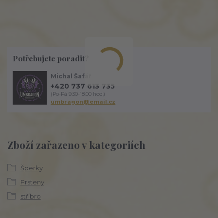
Potřebujete poradit?
Michal Šafář
+420 737 613 735
(Po-Pá 9:30-18:00 hod.)
umbragon@email.cz
Zboží zařazeno v kategoriích
Šperky
Prsteny
stříbro