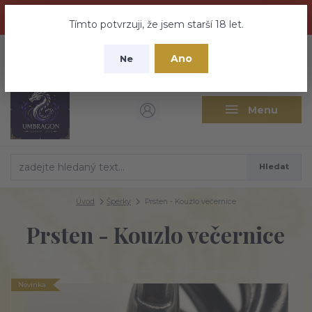
Dračí medovina a Tajemné elixíry se přesunují na tento web -
nebuďte vyděšeni zde najdete vše a ještě mnohem víc
Tímto potvrzuji, že jsem starší 18 let.
+420 737 613 735
0
ks
CZK
Ano
0 Kč
Ne
(Po-Pá 9:30-18:00 hod.)
Menu
Hledat
Úvod
Šperky
Prsten - Kouzlo večernice
Prsten - Kouzlo večernice
Novinka