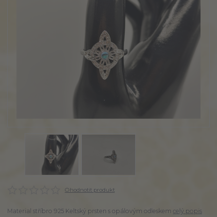
Ohodnotit produkt
Material stříbro 925 Keltský prsten s opálovým odleskem
celý popis