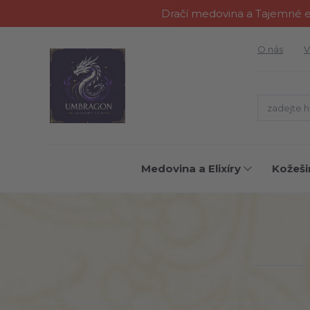
Dračí medovina a Tajemné el
O nás
V
Medovina a Elixíry
Kožeši