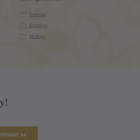
Šperky
Prsteny
stříbro
y!
řihlásit se