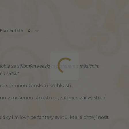
Komentáře
0
dobte se stříbrným keltským prstenem s měsíčním
o srdci.“
iku s jemnou ženskou křehkostí.
enu vznešenou strukturu, zatímco zářivý střed
ky i milovnice fantasy světů, které chtějí nosit