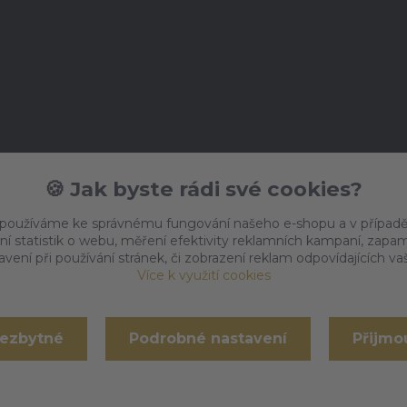
🍪 Jak byste rádi své cookies?
 používáme ke správnému fungování našeho e-shopu a v případě
ní statistik o webu, měření efektivity reklamních kampaní, zap
vení při používání stránek, či zobrazení reklam odpovídajících v
Více k využití cookies
nezbytné
Podrobné nastavení
Přijmo
Vytvořeno na
Eshop-rychle.cz