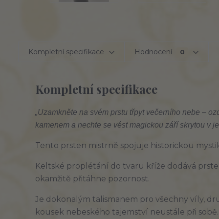
Kompletní specifikace
Hodnocení
0
Kompletní specifikace
„Uzamkněte na svém prstu třpyt večerního nebe – oz
kamenem a nechte se vést magickou září skrytou v jeh
Tento prsten mistrně spojuje historickou myst
Keltské proplétání do tvaru kříže dodává prst
okamžitě přitáhne pozornost.
Je dokonalým talismanem pro všechny víly, druid
kousek nebeského tajemství neustále při sobě.