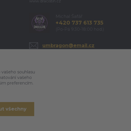
www.dracistin.cz
Michal Šafář
+420 737 613 735
(Po-Pá 9:30-18:00 hod.)
umbragon@email.cz
 vašeho souhlasu
amatování vašeho
ašim preferencím.
ut všechny