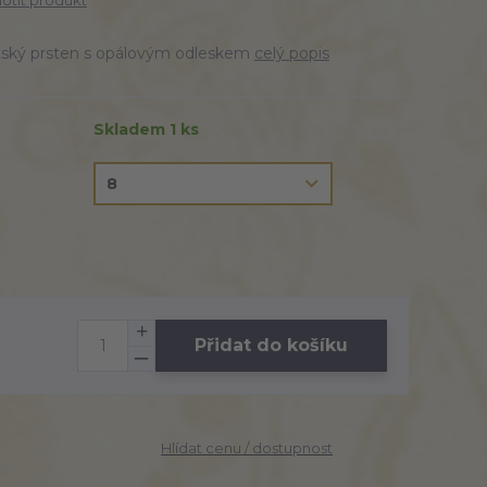
tit produkt
eltský prsten s opálovým odleskem
celý popis
Skladem 1 ks
Přidat do košíku
Hlídat cenu / dostupnost