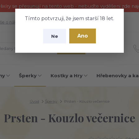
ixíry se přesunují na tento web - nebuďte vyděšeni zde na
Tímto potvrzuji, že jsem starší 18 let.
še o nákupu
Fotogalerie
Kontakty
Blog
Ano
Ne
Hledat
ny
Šperky
Kostky a Hry
Hřebenovky a ka
Úvod
Šperky
Prsten - Kouzlo večernice
Prsten - Kouzlo večernice