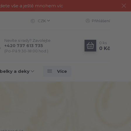
jdete vše a ještě mnohem víc
CZK
Přihlášení
Nevíte si rady? Zavolejte.
0
ks
+420 737 613 735
0 Kč
(Po-Pá 9:30-18:00 hod.)
belky a deky
Více