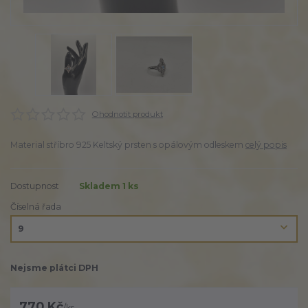
Ohodnotit produkt
Material stříbro 925 Keltský prsten s opálovým odleskem
celý popis
Dostupnost
Skladem 1 ks
Číselná řada
Nejsme plátci DPH
770 Kč
/
ks