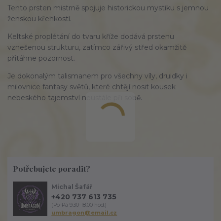
Tento prsten mistrně spojuje historickou mystiku s jemnou
ženskou křehkostí.
Keltské proplétání do tvaru kříže dodává prstenu
vznešenou strukturu, zatímco zářivý střed okamžitě
přitáhne pozornost.
Je dokonalým talismanem pro všechny víly, druidky i
milovnice fantasy světů, které chtějí nosit kousek
nebeského tajemství neustále při sobě.
Potřebujete poradit?
Michal Šafář
+420 737 613 735
(Po-Pá 9:30-18:00 hod.)
umbragon@email.cz