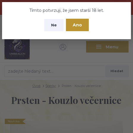
Dračí medovina a Tajemné elixíry se přesunují na tento web -
nebuďte vyděšeni zde najdete vše a ještě mnohem víc
Tímto potvrzuji, že jsem starší 18 let.
+420 737 613 735
0
ks
CZK
Ano
0 Kč
Ne
(Po-Pá 9:30-18:00 hod.)
Menu
Hledat
Úvod
Šperky
Prsten - Kouzlo večernice
Prsten - Kouzlo večernice
Novinka