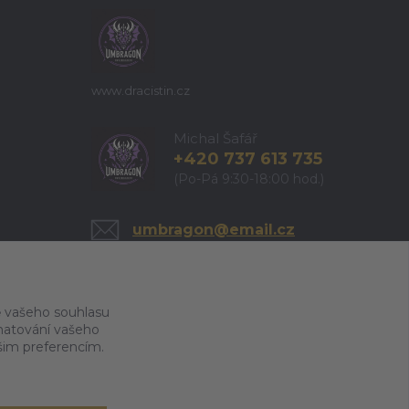
www.dracistin.cz
Michal Šafář
+420 737 613 735
(Po-Pá 9:30-18:00 hod.)
umbragon@email.cz
 vašeho souhlasu
amatování vašeho
ašim preferencím.