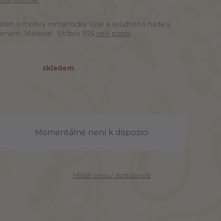
tit produkt
prsten s motivy romantické růže a svůdného hada s
em. Material : Stříbro 925
celý popis
skladem
Momentálně není k dispozici
Hlídat cenu / dostupnost