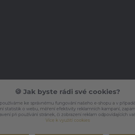
🍪 Jak byste rádi své cookies?
 používáme ke správnému fungování našeho e-shopu a v případě
ní statistik o webu, měření efektivity reklamních kampaní, zap
vení při používání stránek, či zobrazení reklam odpovídajících v
Více k využití cookies