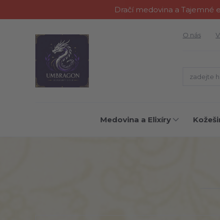
Dračí medovina a Tajemné el
O nás
V
Medovina a Elixíry
Kožeši