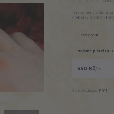
Ohodno
Nastavitelný stříbrný 
nrebesky modrým kamen
Dostupnost
Nejsme plátci DPH
550 Kč
/
ks
Číslo produktu:
PR11