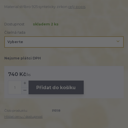
Material stříbro 925 synteticky zirkon
celý popis
Dostupnost
skladem 2 ks
Číselná řada
Nejsme plátci DPH
740 Kč
/
ks
Přidat do košíku
Číslo produktu:
PR18
Hlídat cenu / dostupnost