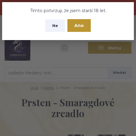
Dračí medovina a Tajemné elixíry se přesunují na tento web -
nebuďte vyděšeni zde najdete vše a ještě mnohem víc
Tímto potvrzuji, že jsem starší 18 let.
+420 737 613 735
0
ks
CZK
Ano
0 Kč
Ne
(Po-Pá 9:30-18:00 hod.)
Menu
Hledat
Úvod
Šperky
Prsten - Smaragdové zrcadlo
Prsten - Smaragdové
zrcadlo