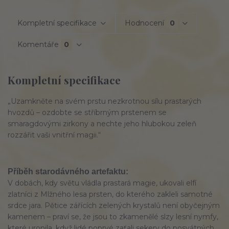
Kompletní specifikace
Hodnocení
0
Komentáře
0
Kompletní specifikace
„Uzamkněte na svém prstu nezkrotnou sílu prastarých
hvozdů – ozdobte se stříbrným prstenem se
smaragdovými zirkony a nechte jeho hlubokou zeleň
rozzářit vaši vnitřní magii.“
Příběh starodávného artefaktu:
V dobách, kdy světu vládla prastará magie, ukovali elfí
zlatníci z Mlžného lesa prsten, do kterého zakleli samotné
srdce jara. Pětice zářících zelených krystalů není obyčejným
kamenem – praví se, že jsou to zkamenělé slzy lesní nymfy,
které uronila, když lidé poprvé zaťali sekery do posvátných