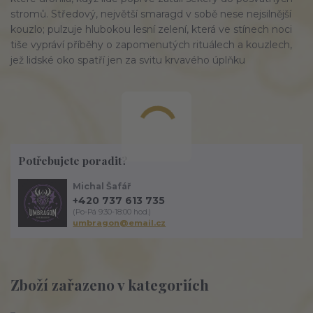
stromů. Středový, největší smaragd v sobě nese nejsilnější
kouzlo; pulzuje hlubokou lesní zelení, která ve stínech noci
tiše vypráví příběhy o zapomenutých rituálech a kouzlech,
jež lidské oko spatří jen za svitu krvavého úplňku
Potřebujete poradit?
Michal Šafář
+420 737 613 735
(Po-Pá 9:30-18:00 hod.)
umbragon@email.cz
Zboží zařazeno v kategoriích