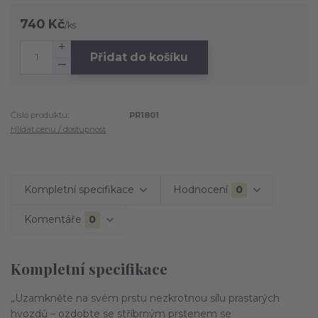
740 Kč
/
ks
Přidat do košíku
Číslo produktu:
PR1801
Hlídat cenu / dostupnost
Kompletní specifikace
Hodnocení
0
Komentáře
0
Kompletní specifikace
„Uzamkněte na svém prstu nezkrotnou sílu prastarých
hvozdů – ozdobte se stříbrným prstenem se