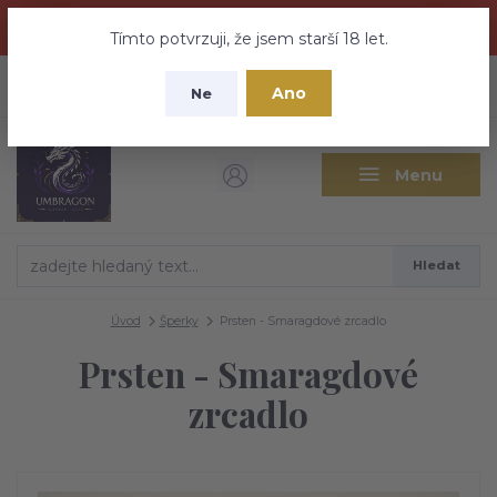
Dračí medovina a Tajemné elixíry se přesunují na tento web -
nebuďte vyděšeni zde najdete vše a ještě mnohem víc
Tímto potvrzuji, že jsem starší 18 let.
+420 737 613 735
0
ks
CZK
Ano
0 Kč
Ne
(Po-Pá 9:30-18:00 hod.)
Menu
Hledat
Úvod
Šperky
Prsten - Smaragdové zrcadlo
Prsten - Smaragdové
zrcadlo