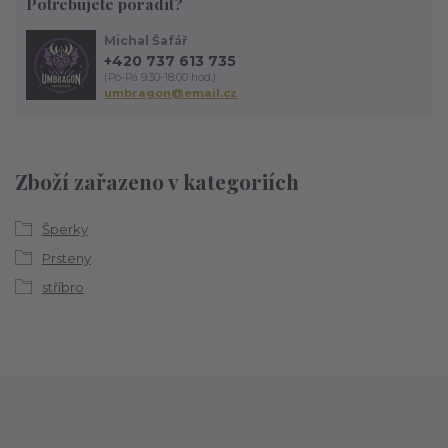
Potřebujete poradit?
Michal Šafář
+420 737 613 735
(Po-Pá 9:30-18:00 hod.)
umbragon@email.cz
Zboží zařazeno v kategoriích
Šperky
Prsteny
stříbro