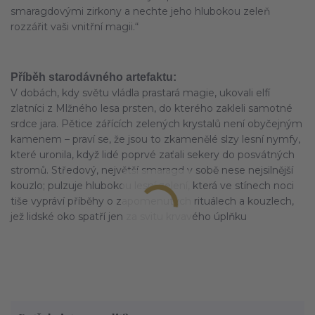
smaragdovými zirkony a nechte jeho hlubokou zeleň
rozzářit vaši vnitřní magii.“
Příběh starodávného artefaktu:
V dobách, kdy světu vládla prastará magie, ukovali elfí
zlatníci z Mlžného lesa prsten, do kterého zakleli samotné
srdce jara. Pětice zářících zelených krystalů není obyčejným
kamenem – praví se, že jsou to zkamenělé slzy lesní nymfy,
které uronila, když lidé poprvé zaťali sekery do posvátných
stromů. Středový, největší smaragd v sobě nese nejsilnější
kouzlo; pulzuje hlubokou lesní zelení, která ve stínech noci
tiše vypráví příběhy o zapomenutých rituálech a kouzlech,
jež lidské oko spatří jen za svitu krvavého úplňku