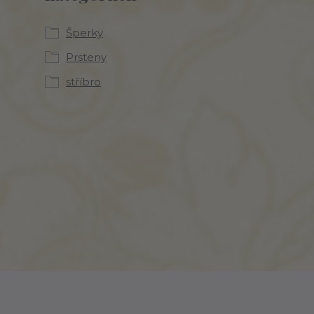
Šperky
Prsteny
stříbro