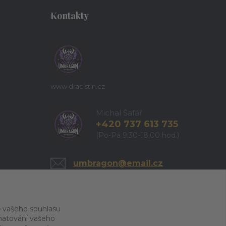
Kontakty
www.dracistin.cz
Michal Šafář
+420 737 613 735
(Po-Pá 9:30-18:00 hod.)
umbragon@email.cz
 vašeho souhlasu
amatování vašeho