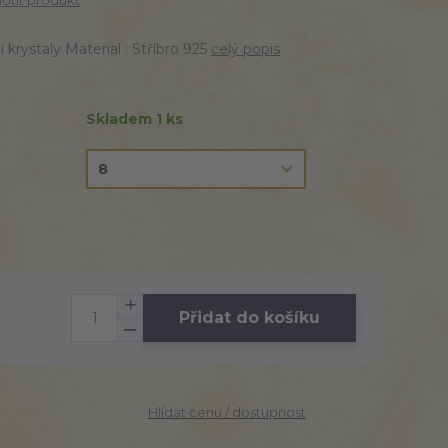
tit produkt
i krystaly Material : Stříbro 925
celý popis
Skladem 1 ks
Přidat do košíku
Hlídat cenu / dostupnost