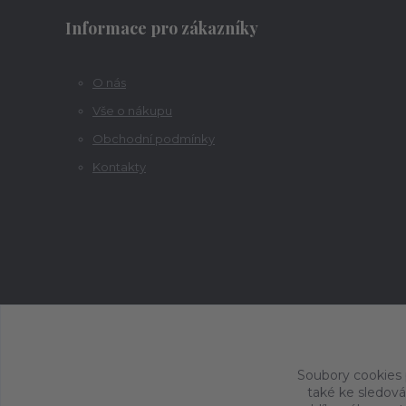
Informace pro zákazníky
O nás
Vše o nákupu
Obchodní podmínky
Kontakty
Soubory cookies
také ke sledová