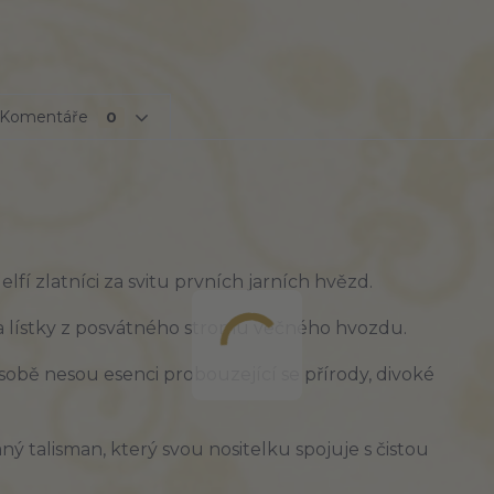
Komentáře
0
lfí zlatníci za svitu prvních jarních hvězd.
 a lístky z posvátného stromu věčného hvozdu.
sobě nesou esenci probouzející se přírody, divoké
 talisman, který svou nositelku spojuje s čistou