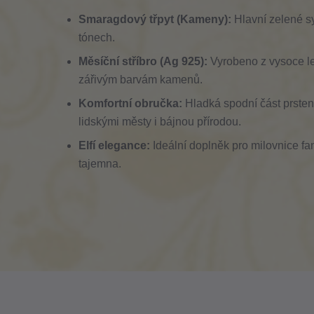
Smaragdový třpyt (Kameny):
Hlavní zelené sy
tónech.
Měsíční stříbro (Ag 925):
Vyrobeno z vysoce le
zářivým barvám kamenů.
Komfortní obručka:
Hladká spodní část prsten
lidskými městy i bájnou přírodou.
Elfí elegance:
Ideální doplněk pro milovnice fa
tajemna.