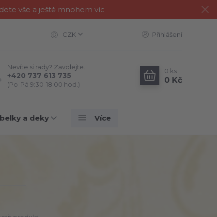
jdete vše a ještě mnohem víc
CZK
Přihlášení
Nevíte si rady? Zavolejte.
0
ks
+420 737 613 735
0 Kč
(Po-Pá 9:30-18:00 hod.)
belky a deky
Více