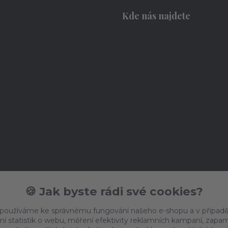
Kde nás najdete
🍪 Jak byste rádi své cookies?
 používáme ke správnému fungování našeho e-shopu a v případě
ní statistik o webu, měření efektivity reklamních kampaní, zap