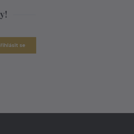
y!
řihlásit se