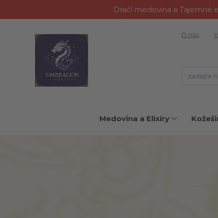
Dračí medovina a Tajemné el
O nás
V
Medovina a Elixíry
Kožeši