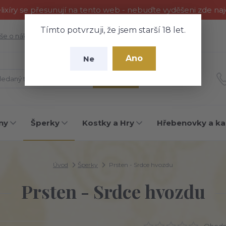
ixíry se přesunují na tento web - nebuďte vyděšeni zde na
Tímto potvrzuji, že jsem starší 18 let.
še o nákupu
Fotogalerie
Kontakty
Blog
Ano
Ne
Hledat
ny
Šperky
Kostky a Hry
Hřebenovky a ka
Úvod
Šperky
Prsten - Srdce hvozdu
Prsten - Srdce hvozdu