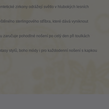
ntetické zirkony odrážejí světlo v hlubokých lesních
štěného sterlingového stříbra, které dává vyniknout
u zaručuje pohodlné nošení po celý den při toulkách
ntasy stylů, boho módy i pro každodenní nošení s kapkou