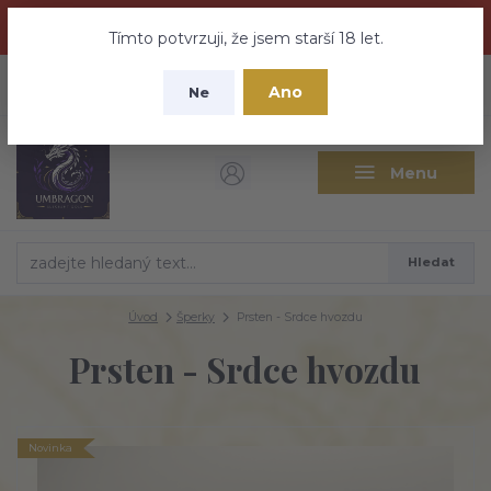
Dračí medovina a Tajemné elixíry se přesunují na tento web -
nebuďte vyděšeni zde najdete vše a ještě mnohem víc
Tímto potvrzuji, že jsem starší 18 let.
+420 737 613 735
0
ks
CZK
Ano
0 Kč
Ne
(Po-Pá 9:30-18:00 hod.)
Menu
Hledat
Úvod
Šperky
Prsten - Srdce hvozdu
Prsten - Srdce hvozdu
Novinka