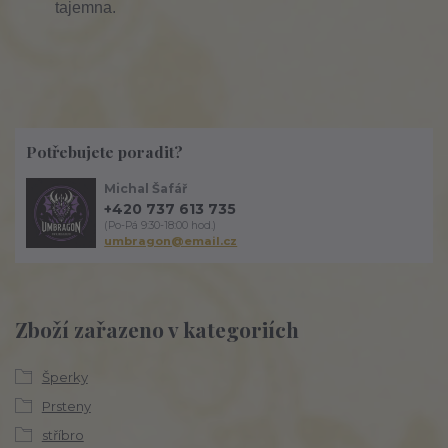
tajemna.
Potřebujete poradit?
Michal Šafář
+420 737 613 735
(Po-Pá 9:30-18:00 hod.)
umbragon@email.cz
Zboží zařazeno v kategoriích
Šperky
Prsteny
stříbro