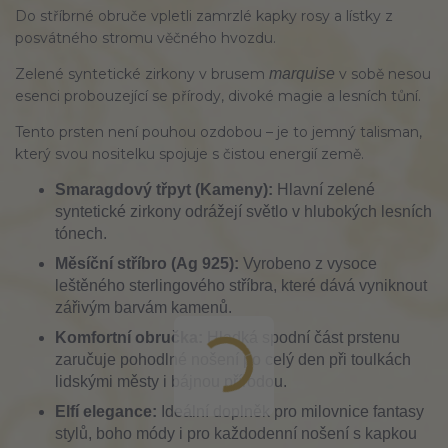
Do stříbrné obruče vpletli zamrzlé kapky rosy a lístky z
posvátného stromu věčného hvozdu.
Zelené syntetické zirkony v brusem
marquise
v sobě nesou
esenci probouzející se přírody, divoké magie a lesních tůní.
Tento prsten není pouhou ozdobou – je to jemný talisman,
který svou nositelku spojuje s čistou energií země.
Smaragdový třpyt (Kameny):
Hlavní zelené
syntetické zirkony odrážejí světlo v hlubokých lesních
tónech.
Měsíční stříbro (Ag 925):
Vyrobeno z vysoce
leštěného sterlingového stříbra, které dává vyniknout
zářivým barvám kamenů.
Komfortní obručka:
Hladká spodní část prstenu
zaručuje pohodlné nošení po celý den při toulkách
lidskými městy i bájnou přírodou.
Elfí elegance:
Ideální doplněk pro milovnice fantasy
stylů, boho módy i pro každodenní nošení s kapkou