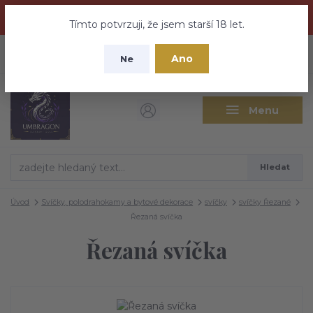
Dračí medovina a Tajemné elixíry se přesunují na tento web -
nebuďte vyděšeni zde najdete vše a ještě mnohem víc
Tímto potvrzuji, že jsem starší 18 let.
+420 737 613 735
0
ks
CZK
Ano
0 Kč
Ne
(Po-Pá 9:30-18:00 hod.)
Menu
Hledat
Úvod
Svíčky, polodrahokamy a bytové dekorace
svíčky
svíčky Řezané
Řezaná svíčka
Řezaná svíčka