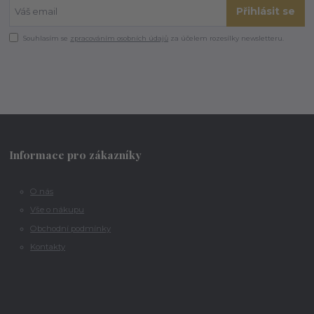
Přihlásit se
Souhlasím se
zpracováním osobních údajů
za účelem rozesílky newsletteru.
Informace pro zákazníky
O nás
Vše o nákupu
Obchodní podmínky
Kontakty