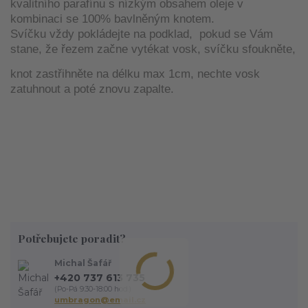
kvalitního parafínu s nízkým obsahem oleje v
kombinaci se 100% bavlněným knotem.
Svíčku vždy pokládejte na podklad, pokud se Vám
stane, že řezem začne vytékat vosk, svíčku sfoukněte,
knot zastřihněte na délku max 1cm, nechte vosk
zatuhnout a poté znovu zapalte.
Potřebujete poradit?
Michal Šafář
+420 737 613 735
(Po-Pá 9:30-18:00 hod.)
umbragon@email.cz