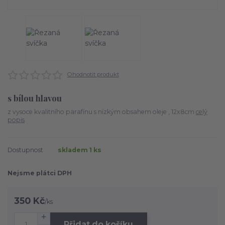
Ohodnotit produkt
s bílou hlavou
z vysoce kvalitního parafínu s nízkým obsahem oleje , 12x8cm
celý
popis
Dostupnost
skladem 1 ks
Nejsme plátci DPH
350 Kč
/
ks
Přidat do košíku