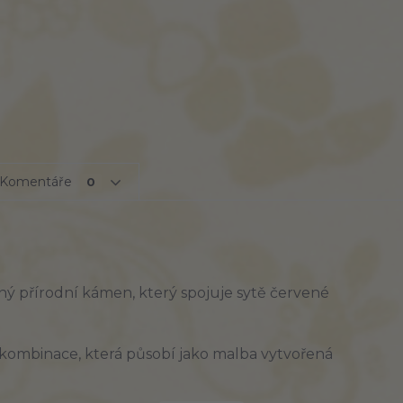
Komentáře
0
rný
přírodní
kámen,
který
spojuje
sytě
červené
kombinace,
která
působí
jako
malba
vytvořená