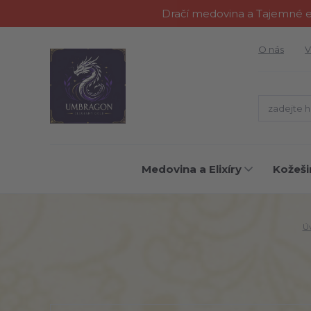
Dračí medovina a Tajemné el
O nás
V
Medovina a Elixíry
Kožeši
Ú