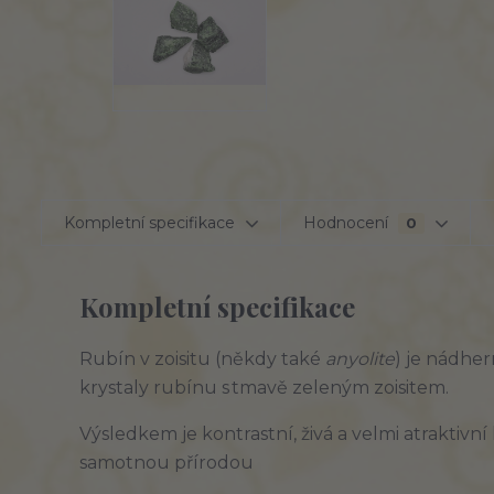
Kompletní specifikace
Hodnocení
0
Kompletní specifikace
Rubín
v
zoisitu
(někdy
také
anyolite
)
je
nádhe
krystaly
rubínu
s tmavě
zeleným
zoisitem.
Výsledkem
je
kontrastní,
živá
a
velmi
atraktivní
samotnou
přírodou