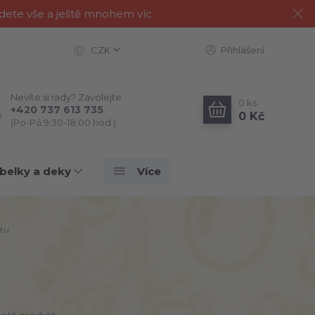
jdete vše a ještě mnohem víc
CZK
Přihlášení
Nevíte si rady? Zavolejte.
0
ks
+420 737 613 735
0 Kč
(Po-Pá 9:30-18:00 hod.)
belky a deky
Více
itu