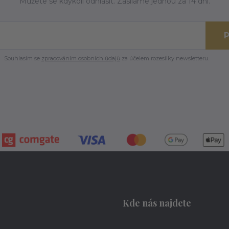
Můžete se kdykoli odhlásit. Zasíláme jednou za 14 dní.
P
Souhlasím se
zpracováním osobních údajů
za účelem rozesílky newsletteru.
Kde nás najdete