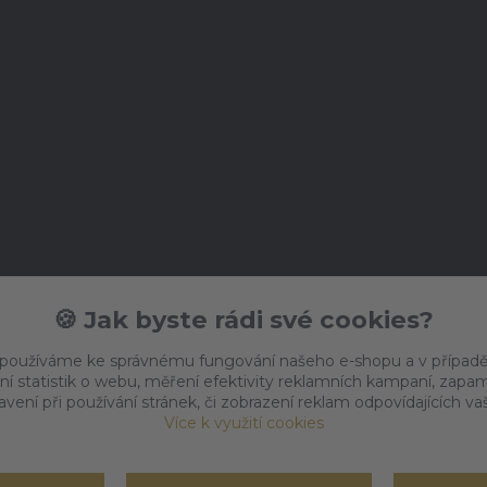
🍪 Jak byste rádi své cookies?
 používáme ke správnému fungování našeho e-shopu a v případě
ní statistik o webu, měření efektivity reklamních kampaní, zap
vení při používání stránek, či zobrazení reklam odpovídajících v
Více k využití cookies