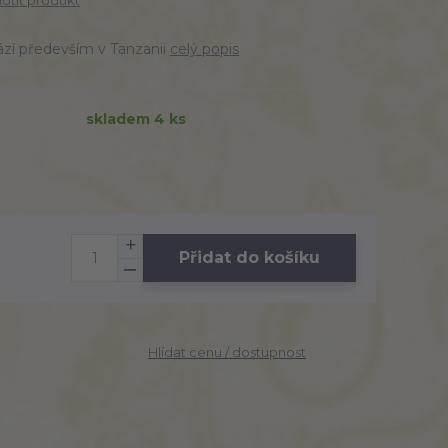
tit produkt
ází především v Tanzanii
celý popis
skladem 4 ks
Přidat do košíku
Hlídat cenu / dostupnost