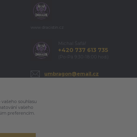
www.dracistin.cz
Michal Šafář
+420 737 613 735
(Po-Pá 9:30-18:00 hod.)
umbragon@email.cz
 vašeho souhlasu
amatování vašeho
ašim preferencím.