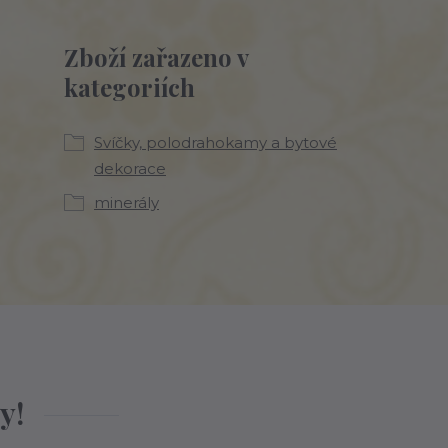
Zboží zařazeno v
kategoriích
Svíčky, polodrahokamy a bytové
dekorace
minerály
y!