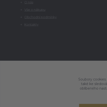
O nás
Vše o nákupu
Obchodní podmínky
Kontakty
Soubory cookies
také ke sledová
oblíbeného nasta