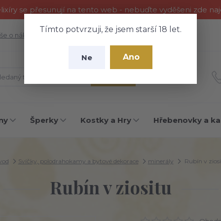
ixíry se přesunují na tento web - nebuďte vyděšeni zde na
Tímto potvrzuji, že jsem starší 18 let.
še o nákupu
Fotogalerie
Kontakty
Blog
Ano
Ne
Hledat
ny
Šperky
Kostky a Hry
Hřebenovky a ka
vod
Svíčky, polodrahokamy a bytové dekorace
minerály
Rubín v zios
Rubín v ziositu